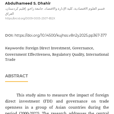
Abdulhameed S. Dhahir
قسم العلوم الاقتصادية، كلية الإدارة والاقتصاد، جامعة زاخو، إقليم كردستان،
العراق
https://orcid.org/0009-0005-2507-852X
DOI:
https://doi.org/10.14500/kujhss.v8n2y2025.pp367-377
Foreign Direct Investment, Governance,
Keywords:
Government Effectiveness, Regulatory Quality, International
Trade
ABSTRACT
This study aims to measure the impact of foreign
direct investment (FDI) and governance on trade
openness in a group of Asian countries during the
period (2000-2022). The research addresses the central