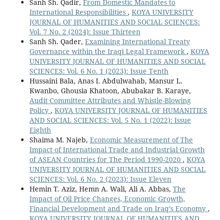
Sanh Sh. Qadir,
From Domestic Mandates to
International Responsibilities
,
KOYA UNIVERSITY
JOURNAL OF HUMANITIES AND SOCIAL SCIENCES:
Vol. 7 No. 2 (2024): Issue Thirteen
Sanh Sh. Qader,
Examining International Treaty
Governance within the Iraqi Legal Framework
,
KOYA
UNIVERSITY JOURNAL OF HUMANITIES AND SOCIAL
SCIENCES: Vol. 6 No. 1 (2023): Issue Tenth
Hussaini Bala, Anas I. Abdulwahab, Mansur L.
Kwanbo, Ghousia Khatoon, Abubakar B. Karaye,
Audit Committee Attributes and Whistle-Blowing
Policy
,
KOYA UNIVERSITY JOURNAL OF HUMANITIES
AND SOCIAL SCIENCES: Vol. 5 No. 1 (2022): Issue
Eighth
Shaima M. Najeb,
Economic Measurement of The
Impact of International Trade and Industrial Growth
of ASEAN Countries for The Period 1990-2020
,
KOYA
UNIVERSITY JOURNAL OF HUMANITIES AND SOCIAL
SCIENCES: Vol. 6 No. 2 (2023): Issue Eleven
Hemin T. Aziz, Hemn A. Wali, Ali A. Abbas,
The
Impact of Oil Price Changes, Economic Growth,
Financial Development and Trade on Iraq’s Economy
,
KOYA UNIVERSITY JOURNAL OF HUMANITIES AND