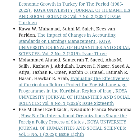
Economic Growth in Turkey for The Period (1985-
2022)
,
KOYA UNIVERSITY JOURNAL OF HUMANITIES
AND SOCIAL SCIENCES: Vol. 7 No. 2 (2024): Issue
Thirteen
Kawa W. Muhamad, Subhi M. Saleh, Kees van
Paridon,
The Impact of Changes in Accounting
Standards on Earnings Management
,
KOYA
UNIVERSITY JOURNAL OF HUMANITIES AND SOCIAL
SCIENCES: Vol. 2 No. 2 (2019): Issue Three
Mohammed Ahmed, Sameerah T. Saeed, Abas M.
Salih , Kazhaw J. Abdullah, Lureen I. Naser, Saeed A.
Atiya, Tazhan K. Omer, Kozhin O. Ismael, Fatimah R.
Hasan, Hawkar R. Arab,
Evaluating the Effectiveness
of Curriculum Reform Project for English Language
Programmes in the Kurdistan Region of Iraq
,
KOYA
UNIVERSITY JOURNAL OF HUMANITIES AND SOCIAL
SCIENCES: Vol. 9 No. 1 (2026): Issue Sixteenth
Eze-Michael Ezedikachi, Nwadiuto Franca Nwakanma
,
How Far Do International Organizations Shape the
Foreign Policy Process of States
,
KOYA UNIVERSITY
JOURNAL OF HUMANITIES AND SOCIAL SCIENCES:
Vol. 5 No. 1 (2022): Issue Eighth