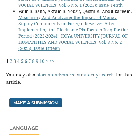
SOCIAL SCIENCES: Vol. 6 No. 1 (2023): Issue Tenth
Vajin S. Salih, Akram S. Yousif, Qasim K. Abdulkareem,
Measuring And Analyzing the Impact of Money
Supply Components on Foreign Reserves After
Implementing the Electronic Platform in Iraq for the
Period (2022-2024)
,
KOYA UNIVERSITY JOURNAL OF
HUMANITIES AND SOCIAL SCIENCES: Vol. 8 No. 2
(2025): Issue Fifteen
1
2
3
4
5
6
7
8
9
10
>
>>
You may also
start an advanced similarity search
for this
article.
MAKE A SUBMISSION
LANGUAGE