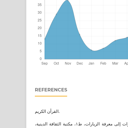
REFERENCES
القرأن الکریم.
إبن الهروي (1423هـ): الإشارات إلى معرفة الزيارات، ط١، مكتبة الثقافة الدينية،