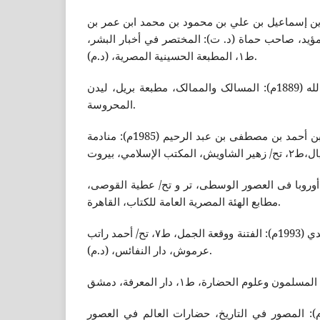
لدين إسماعيل بن علي بن محمود بن محمد ابن عمر بن
ؤيد، صاحب حماة (د. ت): المختصر في أخبار البشر،
ط١، المطبعة الحسينية المصرية، (د.م).
بن عبدالله، أبی قاسم عبیداللە (1889م): المسالک والممالک، مطبعة بریل، لیدن
المحروسة.
بن محمد بدران، عبد القادر بن أحمد بن مصطفى بن عبد الرحيم (1985م): منادمة
 (1996م): تاریخ أوروبا فی العصور الوسطى، تر و تح/ عطیة القوصی،
مطابع الهئة المصریة العامة للکتاب، القاهرة.
التميمي، سيف بن عمر الأسدي (1993م): الفتنة ووقعة الجمل، ط٧، تح/ أحمد راتب
عرموش، دار النفائس، (د.م).
حا، شفيق واخرون (1999م): المصور في التاريخ، حضارات العالم في العصور