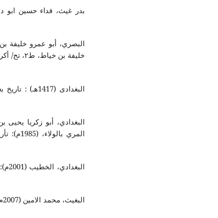
خليفة بن خ
البغدادي، أبو زكريا يحيى 
ال