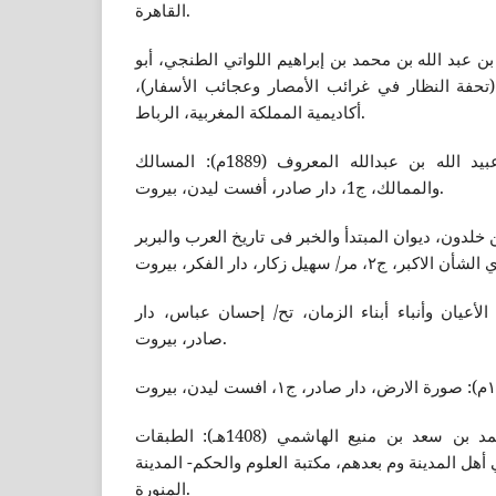
القاهرة.
١٤هـ): محمد بن عبد الله بن محمد بن إبراهيم اللواتي الطنجي، أبو
(تحفة النظار في غرائب الأمصار وعجائب الأسفار)،
أكاديمية المملكة المغربية، الرباط.
ابن خردازبة، أبو القاسم عبيد الله بن عبدالله المعروف (1889م): المسالك
والممالك، ج1، دار صادر، أفست ليدن، بيروت.
٢م): تاریخ ابن خلدون، دیوان المبتدأ والخبر فی تاریخ العرب والبربر
19م): وفيات الأعيان وأنباء أبناء الزمان، تح/ إحسان عباس، دار
صادر، بيروت.
ابن السعد، أبو عبدالله محمد بن سعد بن منيع الهاشمي (1408هـ): الطبقات
أهل المدينة وم بعدهم، مكتبة العلوم والحكم- المدينة
المنورة.