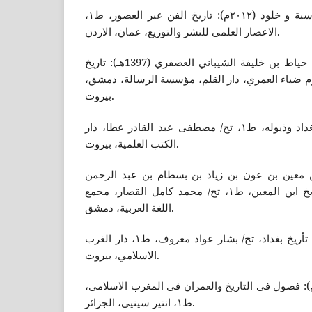
بدر غیث، فداء حسین ابو دسبة و خلود (٢٠١٢م): تاریخ الفن عبر العصور، ط١،
الاعصار العلمی للنشر والتوزیع، عمان، الاردن.
البصري، أبو عمرو خليفة بن خياط بن خليفة الشيباني العصفري (1397هـ): تاريخ
ياط، ط٢، تح/ أكرم ضياء العمري، دار القلم، مؤسسة الرسالة، دمشق،
بيروت.
البغدادی (1417هـ) : تاريخ بغداد وذيوله، ط١، تح/ مصطفى عبد القادر عطا، دار
الكتب العلمية، بيروت.
بن معين بن عون بن زياد بن بسطام بن عبد الرحمن
المري بالولاء، (1985م): تأریخ ابن المعین، ط١، تح/ محمد كامل القصار، مجمع
اللغة العربية، دمشق.
البغدادي، الخطيب (2001م): تأريخ بغداد، تح/ بشار عواد معروف، ط١، دار الغرب
الاسلامي، بيروت.
بغیث، محمد الامین (2007م): فصول فی التاریخ والعمران فی المغرب الاسلامی،
ط١، انتیر سینیی، الجزائر.