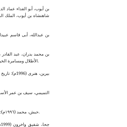
بن أیوب، أبو الفداء عماد ا
شاهنشاه بن أيوب، الملك الم
الأطلال ومسامرة الخيال،ط٢، تح/ زهير الشاويش، المكتب الإسلامي، بيروت.
بیرین، هنری
حبش، محمد (١٩٩٦م): المسلمون وعلوم الحضارة، ط١، دار المعرفة، دمشق.
ج