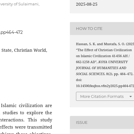
2025-08-25
versity of Sulaimani,
HOW TO CITE
5.pp464-472
Hassan, S. K. and Mustafa, S. O. (2025
 State, Christian World,
“The Effect of Christian Civilization
on Islamic Civilization 41-656 AH /
662-1258 AD”,
KOYA UNIVERSITY
JOURNAL OF HUMANITIES AND
SOCIAL SCIENCES
, 8(2), pp. 464–472.
doi:
10.14500/kujhss.v8n2y2025.pp464-472
More Citation Formats
Islamic civilization are
 studies to explore the
teractions. This study
ISSUE
ffects were transmitted