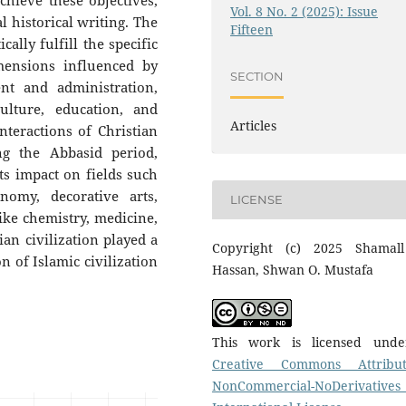
hieve these objectives,
Vol. 8 No. 2 (2025): Issue
l historical writing. The
Fifteen
ally fulfill the specific
imensions influenced by
SECTION
ent and administration,
ulture, education, and
Articles
teractions of Christian
ing the Abbasid period,
s impact on fields such
nomy, decorative arts,
LICENSE
like chemistry, medicine,
ian civilization played a
Copyright (c) 2025 Shamal
n of Islamic civilization
Hassan, Shwan O. Mustafa
This work is licensed und
Creative Commons Attribut
NonCommercial-NoDerivatives