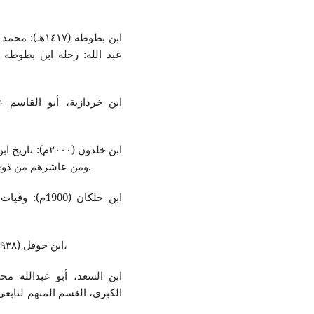
ابن بطوطة (١٧
عبد الله: رحلة ابن بطوطة 
ابن خلدون (٠٠٠
ومن عاشرهم من ذوي الشأن الاكبر، ج٢، مر/ سهيل زكار، دار الفكر، بيروت.
ابن خلکان (00
ابن حوقل (١٩٣٨م): صورة الارض، دار صادر، ج١، افست لیدن، بیروت،
الكبري، القسم المتهم لتابعي 