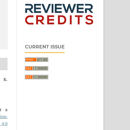
CURRENT ISSUE
l K.
er a
ion-
 4.0