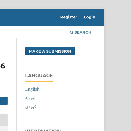
Register
Login
SEARCH
MAKE A SUBMISSION
56
LANGUAGE
English
العربية
THE PDF FILE
کوردی