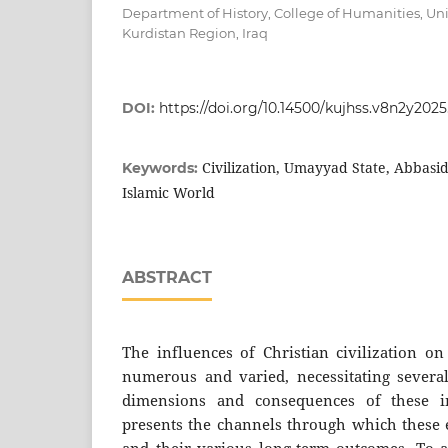
Department of History, College of Humanities, Uni
Kurdistan Region, Iraq
DOI:
https://doi.org/10.14500/kujhss.v8n2y202
Civilization, Umayyad State, Abbasid
Keywords:
Islamic World
ABSTRACT
The influences of Christian civilization on 
numerous and varied, necessitating several
dimensions and consequences of these in
presents the channels through which these e