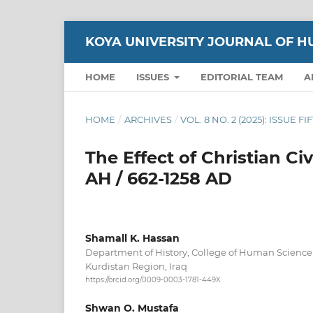
KOYA UNIVERSITY JOURNAL OF H
HOME
ISSUES
EDITORIAL TEAM
A
HOME
/
ARCHIVES
/
VOL. 8 NO. 2 (2025): ISSUE F
The Effect of Christian Civ
AH / 662-1258 AD
Shamall K. Hassan
Department of History, College of Human Science 
Kurdistan Region, Iraq
https://orcid.org/0009-0003-1781-449X
Shwan O. Mustafa