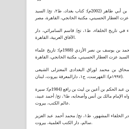
ابن طيفور، أبو الفضل أحمد بن أبي طاهر (2002م): كتاب بغداد، ط٢، تح/ السيد
لقاهرة، مصر.
ابن العمراني (2001م): الإنباء في تاريخ الخلفاء، ط١، تح/ قاسم السامرائي، دار
الآفاق العربية، القاهرة.
ابن الفرضي، عبد الله بن محمد بن يوسف بن نصر الأزدي (1988م): تاريخ علماء
اسحاق بن محمد لوراق البغدادی المعتزلی الشیعی
(١٩٩٧م): الفهرست، ج١، دارالمعرفة بیروت، لبنان.
أبو محمد المصري، عبد الله بن عبد الحكم بن أعين بن ليث بن رافع (1984م): سيرة
عمر بن عبد العزيز على ما رواه الإمام مالك بن أنس وأصحابه، ط٦، تح/ أحمد عبيد،
عالم الكتب، بيروت.
الإتليدي، محمد (2004م): نوادر الخلفاء المشهور، ط١، تح/ محمد أحمد عبد العزيز
سالم، دار الكتب العلمية، بيروت.