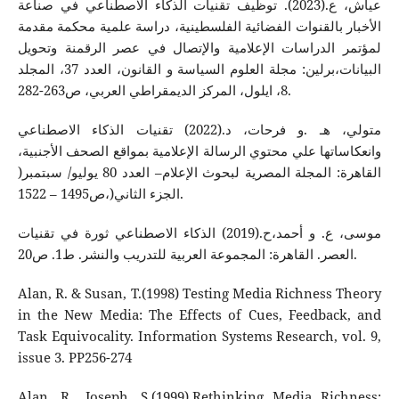
عياش، ع.(2023). توظيف تقنيات الذكاء الاصطناعي في صناعة
الأخبار بالقنوات الفضائية الفلسطينية، دراسة علمية محكمة مقدمة
لمؤتمر الدراسات الإعلامية والإتصال في عصر الرقمنة وتحويل
البيانات،برلين: مجلة العلوم السياسة و القانون، العدد 37، المجلد
8، ايلول، المركز الديمقراطي العربي، ص263-282.
متولي، هـ .و فرحات، د.(2022) تقنيات الذكاء الاصطناعي
وانعكاساتها علي محتوي الرسالة الإعلامية بمواقع الصحف الأجنبية،
القاهرة: المجلة المصرية لبحوث الإعلام– العدد 80 يوليو/ سبتمبر(
الجزء الثاني(،ص1495 – 1522.
موسى، ع. و أحمد،ح.(2019) الذكاء الاصطناعي ثورة في تقنيات
العصر. القاهرة: المجموعة العربية للتدريب والنشر. ط1. ص20.
Alan, R. & Susan, T.(1998) Testing Media Richness Theory
in the New Media: The Effects of Cues, Feedback, and
Task Equivocality. Information Systems Research, vol. 9,
issue 3. PP256-274
Alan, R., Joseph, S.(1999).Rethinking Media Richness: