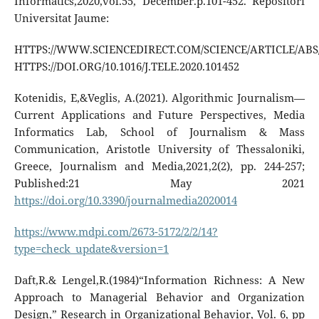
Informatics,2020,vol.55, December.p.101-452. Repositori
Universitat Jaume:
HTTPS://WWW.SCIENCEDIRECT.COM/SCIENCE/ARTICLE/ABS/P
HTTPS://DOI.ORG/10.1016/J.TELE.2020.101452
Kotenidis, E,&Veglis, A.(2021). Algorithmic Journalism—
Current Applications and Future Perspectives, Media
Informatics Lab, School of Journalism & Mass
Communication, Aristotle University of Thessaloniki,
Greece, Journalism and Media,2021,2(2), pp. 244-257;
Published:21 May 2021
https://doi.org/10.3390/journalmedia2020014
https://www.mdpi.com/2673-5172/2/2/14?
type=check_update&version=1
Daft,R.& Lengel,R.(1984)“Information Richness: A New
Approach to Managerial Behavior and Organization
Design,” Research in Organizational Behavior, Vol. 6, pp