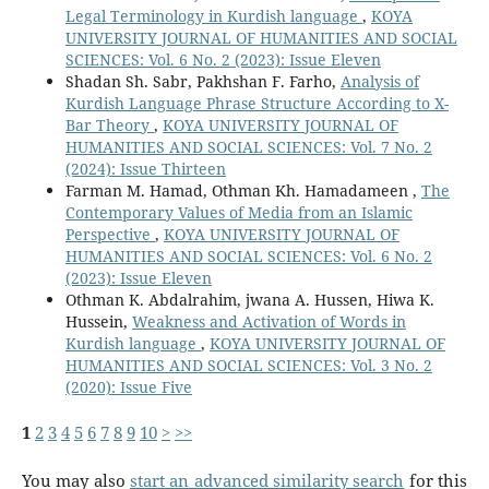
Legal Terminology in Kurdish language
,
KOYA
UNIVERSITY JOURNAL OF HUMANITIES AND SOCIAL
SCIENCES: Vol. 6 No. 2 (2023): Issue Eleven
Shadan Sh. Sabr, Pakhshan F. Farho,
Analysis of
Kurdish Language Phrase Structure According to X-
Bar Theory
,
KOYA UNIVERSITY JOURNAL OF
HUMANITIES AND SOCIAL SCIENCES: Vol. 7 No. 2
(2024): Issue Thirteen
Farman M. Hamad, Othman Kh. Hamadameen ,
The
Contemporary Values of Media from an Islamic
Perspective
,
KOYA UNIVERSITY JOURNAL OF
HUMANITIES AND SOCIAL SCIENCES: Vol. 6 No. 2
(2023): Issue Eleven
Othman K. Abdalrahim, jwana A. Hussen, Hiwa K.
Hussein,
Weakness and Activation of Words in
Kurdish language
,
KOYA UNIVERSITY JOURNAL OF
HUMANITIES AND SOCIAL SCIENCES: Vol. 3 No. 2
(2020): Issue Five
1
2
3
4
5
6
7
8
9
10
>
>>
You may also
start an advanced similarity search
for this