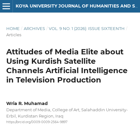
KOYA UNIVERSITY JOURNAL OF HUMANITIES AND SOCIAL SCIENCES
HOME
/
ARCHIVES
/
VOL. 9 NO. 1 (2026): ISSUE SIXTEENTH
/
Articles
Attitudes of Media Elite about
Using Kurdish Satellite
Channels Artificial Intelligence
in Television Production
Wria R. Muhamad
Department of Media, College of Art, Salahaddin University-
Erbil, Kurdistan Region, Iraq
https://orcid.org/0009-0009-2564-9897