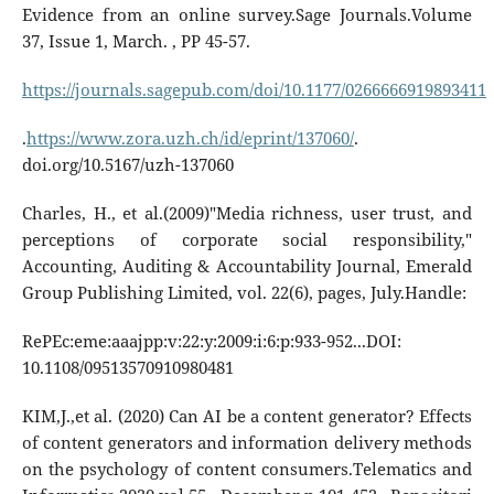
Evidence from an online survey.Sage Journals.Volume
37, Issue 1, March. , PP 45-57.
https://journals.sagepub.com/doi/10.1177/0266666919893411
.
https://www.zora.uzh.ch/id/eprint/137060/
.
doi.org/10.5167/uzh-137060
Charles, H., et al.(2009)"Media richness, user trust, and
perceptions of corporate social responsibility,"
Accounting, Auditing & Accountability Journal, Emerald
Group Publishing Limited, vol. 22(6), pages, July.Handle:
RePEc:eme:aaajpp:v:22:y:2009:i:6:p:933-952...DOI:
10.1108/09513570910980481
KIM,J.,et al. (2020) Can AI be a content generator? Effects
of content generators and information delivery methods
on the psychology of content consumers.Telematics and