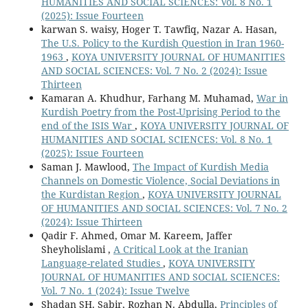
HUMANITIES AND SOCIAL SCIENCES: Vol. 8 No. 1
(2025): Issue Fourteen
karwan S. waisy, Hoger T. Tawfiq, Nazar A. Hasan,
The U.S. Policy to the Kurdish Question in Iran 1960-
1963
,
KOYA UNIVERSITY JOURNAL OF HUMANITIES
AND SOCIAL SCIENCES: Vol. 7 No. 2 (2024): Issue
Thirteen
Kamaran A. Khudhur, Farhang M. Muhamad,
War in
Kurdish Poetry from the Post-Uprising Period to the
end of the ISIS War
,
KOYA UNIVERSITY JOURNAL OF
HUMANITIES AND SOCIAL SCIENCES: Vol. 8 No. 1
(2025): Issue Fourteen
Saman J. Mawlood,
The Impact of Kurdish Media
Channels on Domestic Violence, Social Deviations in
the Kurdistan Region
,
KOYA UNIVERSITY JOURNAL
OF HUMANITIES AND SOCIAL SCIENCES: Vol. 7 No. 2
(2024): Issue Thirteen
Qadir F. Ahmed, Omar M. Kareem, Jaffer
Sheyholislami ,
A Critical Look at the Iranian
Language-related Studies
,
KOYA UNIVERSITY
JOURNAL OF HUMANITIES AND SOCIAL SCIENCES:
Vol. 7 No. 1 (2024): Issue Twelve
Shadan SH. Sabir, Rozhan N. Abdulla,
Principles of