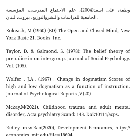
وطفة، علی اسعد(2004)، علم الاجتماع المدرسی، المؤسسة
الجامعیة للدراسات والنشروالتوزیع، بیروت، لبنان.
Rokeach, M (1960) (ED) The Open and Closed Mind, New
York Basic 21. Books, Inc.
Taylor. D. & Galmond. S. (1978): The belief theory of
prejudice in on intergroup. Journal of Social Psychology.
Vol. (105).
Wolfer , J.A., (1967) , Change in dogmatism Scores of
high and low dogmatism as a function of instruction,
Journal of Psychological Reports ,V.(20).
Mckay,M(2021), Childhood trauma and adult mental
disorder, Acta psychiatry Scand: 143. Doi:10111/acps.
Ridley, m.w.Rao(2020), Development Economics, https://
economics. mit.edu/files/18694.