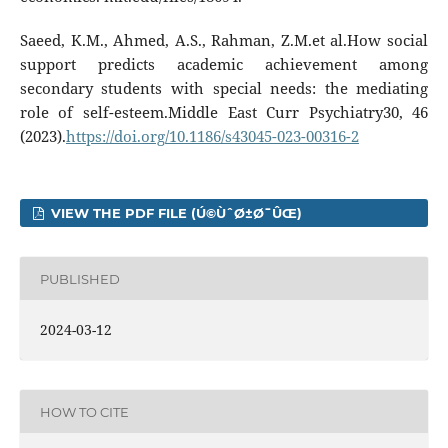
Saeed, K.M., Ahmed, A.S., Rahman, Z.M.et al.How social
support predicts academic achievement among
secondary students with special needs: the mediating
role of self-esteem.Middle East Curr Psychiatry30, 46
(2023).
https://doi.org/10.1186/s43045-023-00316-2
VIEW THE PDF FILE (Ú©ÙˆØ±Ø¯ÛŒ)
PUBLISHED
2024-03-12
HOW TO CITE