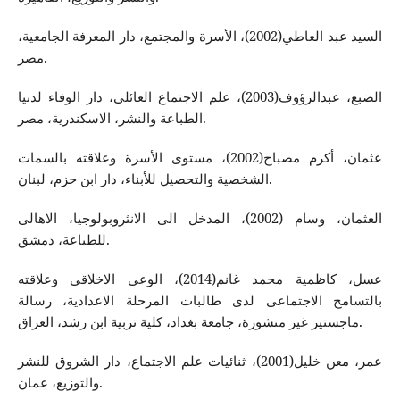
السيد عبد العاطي(2002)، الأسرة والمجتمع، دار المعرفة الجامعية،
مصر.
الضبع، عبدالرؤوف(2003)، علم الاجتماع العائلی، دار الوفاء لدنیا
الطباعة والنشر، الاسكندریة، مصر.
عثمان، أكرم مصباح(2002)، مستوى الأسرة وعلاقته بالسمات
الشخصية والتحصيل للأبناء، دار ابن حزم، لبنان.
العثمان، وسام (2002)، المدخل الی الانثروبولوجیا، الاهالی
للطباعة، دمشق.
عسل، كاظمیة محمد غانم(2014)، الوعی الاخلاقی وعلاقته‌
بالتسامح الاجتماعی لدی طالبات المرحلة الاعدادیة، رسالة
ماجستیر غیر منشورة، جامعة بغداد، كلیة تربیة ابن رشد، العراق.
عمر، معن خلیل(2001)، ثنائیات علم الاجتماع، دار الشروق للنشر
والتوزیع، عمان.