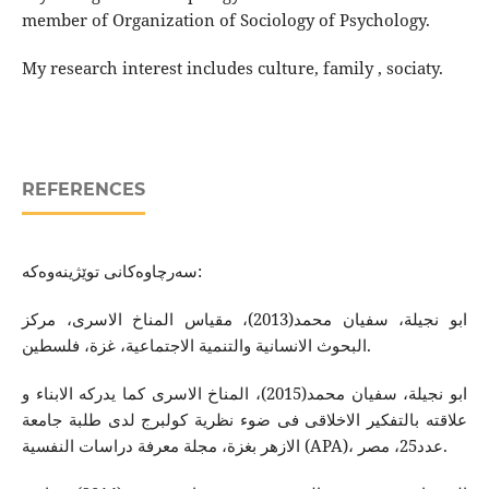
member of Organization of Sociology of Psychology.
My research interest includes culture, family , sociaty.
REFERENCES
سه‌رچاوه‌كانی توێژینه‌وه‌كه‌:
ابو نجیلة‌، سفیان محمد(2013)، مقیاس المناخ الاسری، مركز
البحوث الانسانیة والتنمیة الاجتماعیة، غزة، فلسطین.
ابو نجیلة، سفیان محمد(2015)، المناخ الاسری كما یدركه‌ الابناء و
علاقته‌ بالتفكیر الاخلاقی فی ضوء نظریة كولبرج لدی طلبة جامعة
الازهر بغزة، مجلة معرفة دراسات النفسیة (APA)، عدد25، مصر.