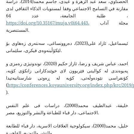
الحصناوي، سعد عبد الزهرة و عیدی، جاسم محمد(2014)، دراسة
مقارنة في التسامح الاجتماعي وفقا لمستويات الذكاء الثقافي لدى
طلبة الجامعة، عدد 64 ،
https://doi.org/10.35167/muja.v0i64.443،
مجلة آداب
المستنصرية.
ئیسماعیل، ئازاد علی(2023)، ده‌روونساغی، سه‌نته‌ری زه‌هاوی بۆ
لێكۆڵینه‌وه‌ی فیكری، سلێمانی.
احمد، عباس شریف و رضا، ئاراز حكیم (2020)، توندوتیژی ره‌مزی و
په‌یوه‌ندی له‌ كوالیتی فێربوون لای خوێندكارانی زانكۆی كۆیه‌،
كۆنفراسی نێوده‌وڵه‌تی، كۆیه‌ له‌ ڕه‌وتی شارستانیه‌تیدا
(
https://conferences.koyauniversity.org/index.php/krc/2019
).
خلیفة، عبدالطیف محمد(2000)، دراسات فی علم النفس
الاجتماعی، دار قباء للطباعة والنشر والتوزیع، مصر.
خلیل، محمد(2000)، سیكولوجیة العلاقات الاسریة، دار قباء للطابعة
والنشر والتوزیع، القاهیرة.