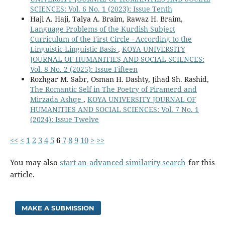
SCIENCES: Vol. 6 No. 1 (2023): Issue Tenth
Haji A. Haji, Talya A. Braim, Rawaz H. Braim,
Language Problems of the Kurdish Subject
Curriculum of the First Circle - According to the
Linguistic-Linguistic Basis
,
KOYA UNIVERSITY
JOURNAL OF HUMANITIES AND SOCIAL SCIENCES:
Vol. 8 No. 2 (2025): Issue Fifteen
Rozhgar M. Sabr, Osman H. Dashty, Jihad Sh. Rashid,
The Romantic Self in The Poetry of Piramerd and
Mirzada Ashqe
,
KOYA UNIVERSITY JOURNAL OF
HUMANITIES AND SOCIAL SCIENCES: Vol. 7 No. 1
(2024): Issue Twelve
<<
<
1
2
3
4
5
6
7
8
9
10
>
>>
You may also
start an advanced similarity search
for this
article.
MAKE A SUBMISSION