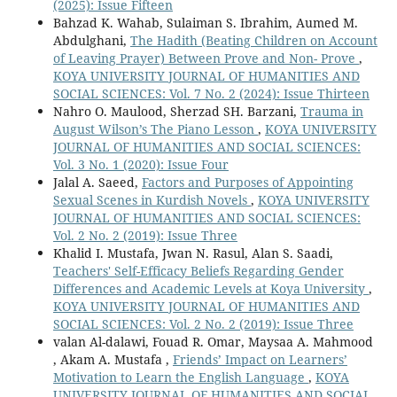
(2025): Issue Fifteen
Bahzad K. Wahab, Sulaiman S. Ibrahim, Aumed M.
Abdulghani,
The Hadith (Beating Children on Account
of Leaving Prayer) Between Prove and Non- Prove
,
KOYA UNIVERSITY JOURNAL OF HUMANITIES AND
SOCIAL SCIENCES: Vol. 7 No. 2 (2024): Issue Thirteen
Nahro O. Maulood, Sherzad SH. Barzani,
Trauma in
August Wilson’s The Piano Lesson
,
KOYA UNIVERSITY
JOURNAL OF HUMANITIES AND SOCIAL SCIENCES:
Vol. 3 No. 1 (2020): Issue Four
Jalal A. Saeed,
Factors and Purposes of Appointing
Sexual Scenes in Kurdish Novels
,
KOYA UNIVERSITY
JOURNAL OF HUMANITIES AND SOCIAL SCIENCES:
Vol. 2 No. 2 (2019): Issue Three
Khalid I. Mustafa, Jwan N. Rasul, Alan S. Saadi,
Teachers' Self-Efficacy Beliefs Regarding Gender
Differences and Academic Levels at Koya University
,
KOYA UNIVERSITY JOURNAL OF HUMANITIES AND
SOCIAL SCIENCES: Vol. 2 No. 2 (2019): Issue Three
valan Al-dalawi, Fouad R. Omar, Maysaa A. Mahmood
, Akam A. Mustafa ,
Friends’ Impact on Learners’
Motivation to Learn the English Language
,
KOYA
UNIVERSITY JOURNAL OF HUMANITIES AND SOCIAL