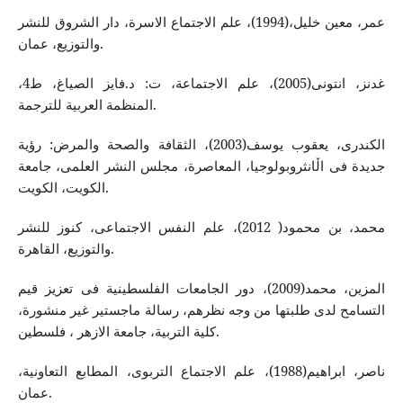
عمر، معین خلیل،(1994)، علم الاجتماع الاسرة، دار الشروق للنشر
والتوزیع، عمان.
غدنز، انتونی(2005)، علم الاجتماعة، ت: د.فایز الصیاغ، ط4،
المنظمة العربیة للترجمة.
الكندری، یعقوب یوسف(2003)، الثقافة والصحة والمرض: رؤیة
جدیدة فی اڵانثروبولوجیا، المعاصرة، مجلس النشر العلمی، جامعة
الكویت، الكویت.
محمد، بن محمود( 2012)، علم النفس الاجتماعی، كنوز للنشر
والتوزیع، القاهرة.
المزین، محمد(2009)، دور الجامعات الفلسطینیة فی تعزیز قیم
التسامح لدی طلبتها من وجه‌ نظرهم، رسالة ماجستیر غیر منشورة،
كلیة التربیة، جامعة الازهر ، فلسطین.
ناصر، ابراهیم(1988)، علم الاجتماع التربوی، المطابع التعاونیة،
عمان.