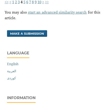
<<
<
1
2
3
4
5
6
7
8
9
10
>
>>
You may also
start an advanced similarity search
for this
article.
MAKE A SUBMISSION
LANGUAGE
English
العربية
کوردی
INFORMATION