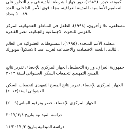
كمونة، حيدر، (١٩٨٣)، دور جهاز الشرطة البلدية في منع التجاوز على
التصاميم الأساسية، للمدينة العراقية، مجلة قوى الأمن الداخلي، العدد
٤٩- ٥٠ بغداد.
مصطفى، علا وأخرون، (١٩٩٨)، الطفل في المناطق العشوائية، المركز
القومي للبحوث الاجتماعية والجنائية، مصر القاهرة.
منظمة الأمم المتحدة، (١٩٩٥)، المستوطنات العشوائية في العالم
الثالث، اللجنة الاقتصادية والاجتماعية لغرب اسيا (الاسكوا) نيويورك.
جمهورية العراق، وزارة التخطيط، الجهاز المركزي للإحصاء، تقرير نتائج
المسح التمهيدي لتجمعات السكن العشوائي لسنة ٢٠١٣.
الجهاز المركزي للإحصاء، تقرير نتائج المسح التمهيدي لتجمعات السكن
العشوائي لسنة(٢٠١٣)
الجهاز المركزي للإحصاء، حصر وترقيم المباني(٢٠٠٩)
دراسة الميدانية بتاريخ ٣/٤ /٢٠١٧
دراسة الميدانية بتاريخ ٣/ ١١/٢٠١٧