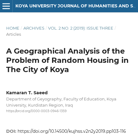
KOYA UNIVERSITY JOURNAL OF HUMANITIES AND SOCIAL SCIENCES
HOME
/
ARCHIVES
/
VOL. 2 NO. 2 (2019): ISSUE THREE
/
Articles
A Geographical Analysis of the
Problem of Random Housing in
The City of Koya
Kamaran T. Saeed
Department of Geyography, Faculty of Education, Koya
University, Kurdistan Region, Iraq
https://orcid.org/0000-0003-0946-1359
DOI:
https://doi.org/10.14500/kujhss.v2n2y2019.pp103-116