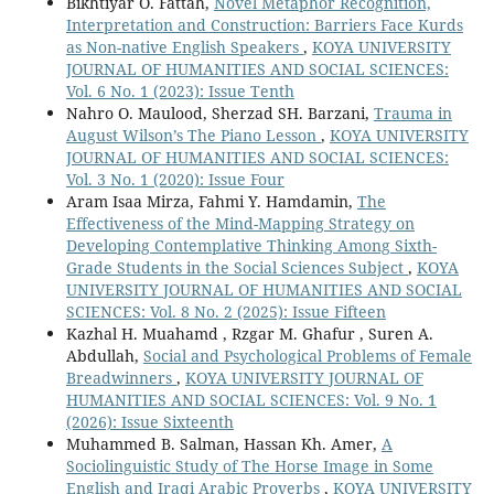
Bikhtiyar O. Fattah,
Novel Metaphor Recognition,
Interpretation and Construction: Barriers Face Kurds
as Non-native English Speakers
,
KOYA UNIVERSITY
JOURNAL OF HUMANITIES AND SOCIAL SCIENCES:
Vol. 6 No. 1 (2023): Issue Tenth
Nahro O. Maulood, Sherzad SH. Barzani,
Trauma in
August Wilson’s The Piano Lesson
,
KOYA UNIVERSITY
JOURNAL OF HUMANITIES AND SOCIAL SCIENCES:
Vol. 3 No. 1 (2020): Issue Four
Aram Isaa Mirza, Fahmi Y. Hamdamin,
The
Effectiveness of the Mind-Mapping Strategy on
Developing Contemplative Thinking Among Sixth-
Grade Students in the Social Sciences Subject
,
KOYA
UNIVERSITY JOURNAL OF HUMANITIES AND SOCIAL
SCIENCES: Vol. 8 No. 2 (2025): Issue Fifteen
Kazhal H. Muahamd , Rzgar M. Ghafur , Suren A.
Abdullah,
Social and Psychological Problems of Female
Breadwinners
,
KOYA UNIVERSITY JOURNAL OF
HUMANITIES AND SOCIAL SCIENCES: Vol. 9 No. 1
(2026): Issue Sixteenth
Muhammed B. Salman, Hassan Kh. Amer,
A
Sociolinguistic Study of The Horse Image in Some
English and Iraqi Arabic Proverbs
,
KOYA UNIVERSITY