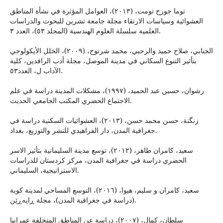
توما جورج تومت، (٢٠١٣)، العوامل المؤثرة في نشأة المناطق
العشوائية وسياسات الارتقاء مجلة جامعة تشرين للبحوث والدراسات
العلمية سلسلة العلوم الهندسية (المجلد ٥٣)، العدد ٣.
الجنابي، صلاح حميد والرحبي، محمد شرتوح، (٢٠٠٩)، الخلل الأيكولوجي
بتأثير التنوع السكاني في مدينة الموصل، مجلة أدب الرافدين، كلية
الآداب ل، العدد٥٣.
رشوان، حسین عبد الحمید، (١٩٩٧)، مشكلات المدینة دراسة في علم
الاجتماع الحضري المكتب الجامعي الحدیث.
زنگنة، حسن محمد حسن، (٢٠١٣)، العشوائيات السكنية دراسة في
جغرافية المدن، دار الفراهيدي للنشر والتوزيع، بغداد.
سعيد، كامران طاهر، (٢٠١٢)، توسع مدينة السليمانية بتأثير الاسر
الحضري دراسة في جغرافية المدن، مركز كردستان للدراسات
الاستراتيجية، السليماني.
سعيد، كامران و سليم، هيوا، (٢٠١٦)، التوسع المساحي لمدينة كوية
(دراسة في جغرافية المدن)، مجلة ڕاپەڕێن.
سلطان، كمال، (٢٠٠٧)، دراسة عن المناطق المتخلفة عمرانيا