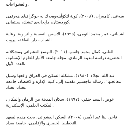
والعشواءيات.
سەعيد، كامەران، (٢٠٠٨)، كوية لێكۆڵينەوەيەك لە جوگرافياى هەرێمى
كوردستان، چاپخانەى تيشك، سلێمانى.
الشيباني، عمر محمد التومي، (١٩٩٥)، الأسس النفسية والتربوية لرعاية
الشباب، دار الثقافة، بيروت.
العاني، كمال محمد جاسم، (٢٠١١)، التوسع العشوائي ومشكلاته
الحضرية دراسة لمدينة الرمادي، مجلة جامعة الأنبار للعلوم الإنسانية،
العدد الأول.
عبد الله، نجلاء، (١٩٨٠)، مشكلة السكن في العراق واقعها وسبل
معالجتها"، رسالة ماجستير مقدمة إلى. كلية الإدارة والاقتصاد، جامعة
بغداد، بغداد.
عوض، السيد حنفي، (١٩٩٧)، سكان المدينة بين الزمان والمكان،
المكتب العلمي، الإسكندرية.
فاخر. لينا عبد الأمير، (٢٠٠٨)، السكن العشوائي، بحث مقدم لمعهد
التخطيط الحضري والإقليمي، جامعة بغداد.