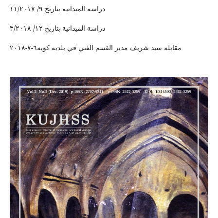
دراسة الميدانية بتاريخ ٩/ ١١/٢٠١٧
دراسة الميدانية بتاريخ ١٢/ ٣/٢٠١٨
مقابلة سيد شريف مدير القسم الفني في بلدية كويه٦-٧-٢٠١٨