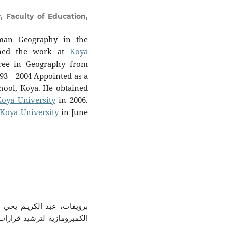
 Faculty of Education,
uman Geography in the
ned the work at
Koya
ree in Geography from
993 – 2004 Appointed as a
chool, Koya. He obtained
Koya University
in 2006.
Koya University
in June
الكمبرومازية لترشيد قرارات 