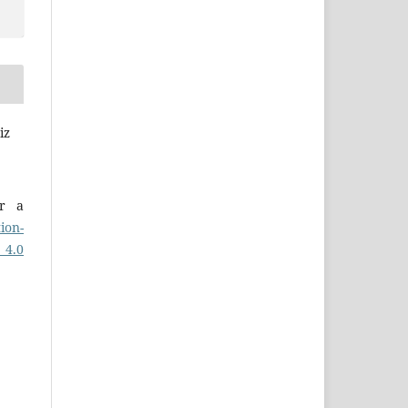
iz
er a
ion-
 4.0