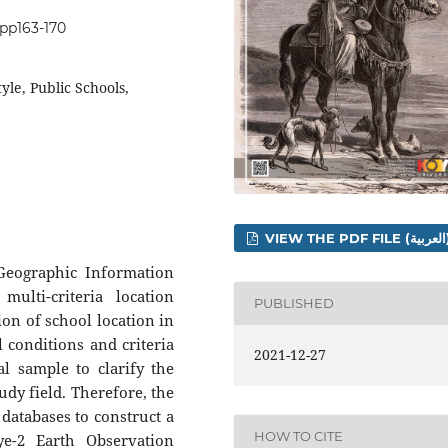
.pp163-170
yle, Public Schools,
VIEW THE 
Geographic Information
ulti-criteria location
PUBLISHED
ion of school location in
conditions and criteria
2021-12-27
al sample to clarify the
udy field. Therefore, the
 databases to construct a
HOW TO CITE
e-2 Earth Observation