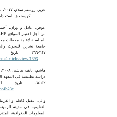
عزيز
كويسنجق باستخدام نظم المعلومات الجغرافي، مجلة جامعة ڕاپەڕين، ٤٥.
المناسبة لإقامة محطات م
٣٤٧-٣٦٦. تاريخ الاسترداد ٦ ١, ٢٠٢٠، من
cnc/article/view/1393
ها
٥٢-٦٤. تاريخ الاسترداد ١٥ ٥, ٢٠٢٠، من
dcc4b23e
التعليمية في مدينة الرميثة