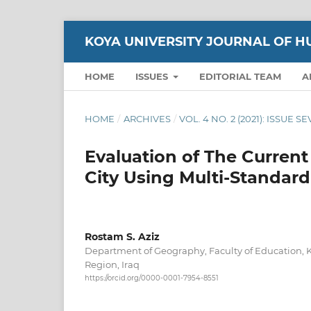
KOYA UNIVERSITY JOURNAL OF H
HOME
ISSUES
EDITORIAL TEAM
A
HOME
/
ARCHIVES
/
VOL. 4 NO. 2 (2021): ISSUE S
Evaluation of The Current 
City Using Multi-Standard
Rostam S. Aziz
Department of Geography, Faculty of Education, K
Region, Iraq
https://orcid.org/0000-0001-7954-8551