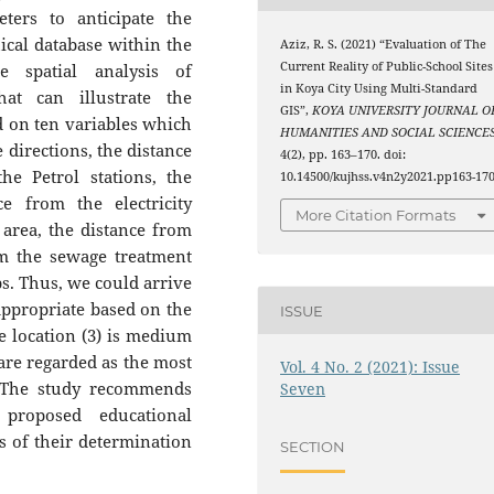
eters to anticipate the
ical database within the
Aziz, R. S. (2021) “Evaluation of The
Current Reality of Public-School Sites
e spatial analysis of
in Koya City Using Multi-Standard
at can illustrate the
GIS”,
KOYA UNIVERSITY JOURNAL O
d on ten variables which
HUMANITIES AND SOCIAL SCIENCE
e directions, the distance
4(2), pp. 163–170. doi:
e Petrol stations, the
10.14500/kujhss.v4n2y2021.pp163-170
e from the electricity
More Citation Formats
 area, the distance from
om the sewage treatment
s. Thus, we could arrive
t appropriate based on the
ISSUE
he location (3) is medium
 are regarded as the most
Vol. 4 No. 2 (2021): Issue
. The study recommends
Seven
 proposed educational
is of their determination
SECTION