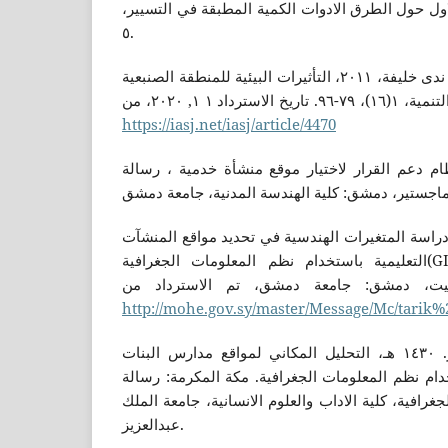
لاول حول الطرق الادوات الكمية المطبقة في التسيير
٥.
حمدان، مأرب و محمد علي، ندى خليفة، ٢٠١١، التأثيرات البيئية للمنطقة الصنبعية
اد ١ ١, ٢٠٢٠، من
https://iasj.net/iasj/article/4470
 علاء احمد، ٢٠١٢، نظام دعم القرار لاختيار موقع منشأة خدمية ، رسالة
ط، طارق غسان، ٢٠١٥، دراسة المتغيرات الهندسية في تحديد مواقع المنشآت
التعليمية باستخدام نظم المعلومات الجغرافية(GIS )حالة دراسية المنشآت
فيت، دمشق: جامعة دمشق، تم الاسترداد من
http://mohe.gov.sy/master/Message/Mc/tarik
زبيدي، الجوهرة احمد ناصر. ١٤٣٠ هـ، التحليل المكاني لمواقع مدارس البنات
دام نظم المعلومات الجغرافية. مكة المكرمة: رسالة
افية، كلية الاداب والعلوم الانسانية، جامعة الملك
عبدالعزيز.