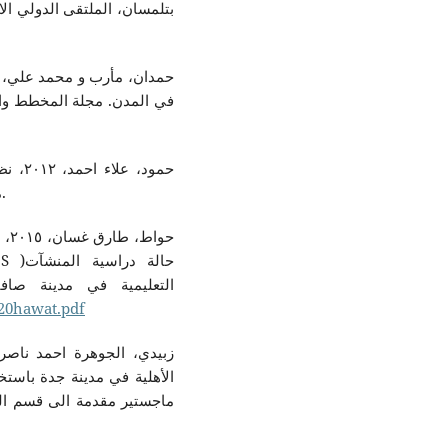
بتلمسان، الملتقى الدولي ا،
في المدن. مجلة المخطط والتنمية، ١(١٦)، ٧٩-٩٦. تاريخ الاسترد
حمود،
ماجستير، دمشق: كلية الهندسة المدنية، جامعة دمشق.
حوا
التعليمية في مدينة صا
%20hawat.pdf
الأهلية في مدينة جدة باستخ
ماجستير مقدمة الى قسم الجغر