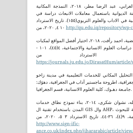
الشباني، إبراهيم ناجي و الغرابي، عبد الرضا مطر، ٢٠١٨، النمذجة المكانية
ة الديوانية باستعمال معاملات الانبعاث دراسة في
جغرافية البيئة، مجلة القادسية في الاداب والعلوم التربوي(١٥٥). تاريخ الاسترداد
١٠ ٤, ٢٠٢٠، من
http://qu.edu.iq/repository/wp-
شتية، ضرغام عبدالطيف و غضية، احمد رأفت، ٢٠١٨، اختيار أفضل المواقع لمكبات
النفايات في الضفة الغربية، دراسات العلوم الانسانية والاجتماعية، ٤(٤٥)، ١٠١ -
https://journals.ju.edu.jo/DirasatHum/article
ح، وسام يوسف،٢٠١٦، التحليل المكاني للخدمات التعليمية في مدينة زاخو
جغرافية، اطروحة ماجستير آداب في الجغرافية، دهۆك
جامـعة دهـوك، كلية العلوم االانسانية، قسم الجغرافيا.
عزيز، روستم سلام و عبدالله، نشوان شكرى، ٢٠١٤، بناء نموذج نطاق خدمات
المدن باستخدام تقنية ال GIS وال AHP، كوالا لاممپور: المجلة الدولية للبحوث
، ٢٠٢٠، من
http://www.sign-ific-
ance.co.uk/index.php/jihararabic/article/view