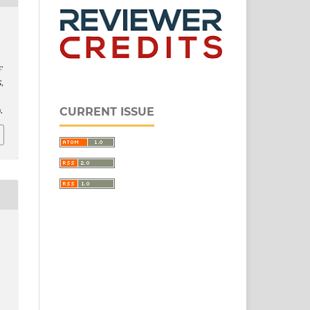
F
S
,
CURRENT ISSUE
.