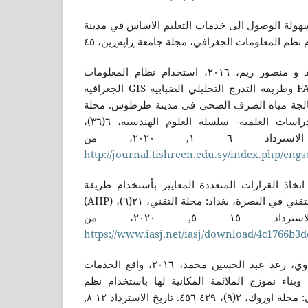
، روستم سلام، ٢٠١٧، سهولة الوصول الى خدمات التعليم الاساس في مدينة
عوض، عادل و وزان، أحمد و منصور ريم، ٢٠١٦، استخدام نظام المعلومات
الجغرافية GIS وطريقة التدرج التحليلي الضبابية FAHP من أجل اختيار المواقع
عالجة مياه الصرف الصحي في مدينة طرطوس. مجلة
جامعة تشرين للبحوث والدراسات العلمية- سلسلة العلوم الهندسية، ٦(٣٦)،
http://journal.tishreen.edu.sy/index.php/engs
شم، نايف هاشم، ٢٠٠٨، اتخاذ القرارات المتعددة المعايير بأستخدام طريقة
(AHP) دراسة تطبيقية في المعهد التقني في البصرة، بغداد: مجلة التقني، ٢١(٦)،
https://www.iasj.net/iasj/download/4c1766b3
والي، عقيل كاظم و الغريباوي، رعد عبد الحسين محمد، ٢٠١٦، واقع الخدمات
 وبناء نموزج الملائمة المكانية لها باستخدام نظم
المعلومات الجغرافية، المثنى: مجلة اوروك، ٢(٩)، ٤٢٩-٤٥٦. تاريخ الاسترداد ١٢ ٨,