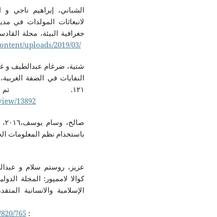
لانبعاثات المولدات في مدين
content/uploads/2019/03/
١٢١. تم الاسترداد من
/view/13892
صال
باستخدام نظم المعلومات ال:
الإسلامية والانسانية المتقدمة، ٩(٤)، ٣٦-٤٤. تاريخ الاسترداد ٣ ٥
/820/765
: