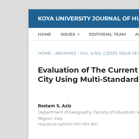
KOYA UNIVERSITY JOURNAL OF H
HOME
ISSUES
EDITORIAL TEAM
A
HOME
/
ARCHIVES
/
VOL. 4 NO. 2 (2021): ISSUE S
Evaluation of The Current 
City Using Multi-Standard
Rostam S. Aziz
Department of Geography, Faculty of Education, K
Region, Iraq
https://orcid.org/0000-0001-7954-8551