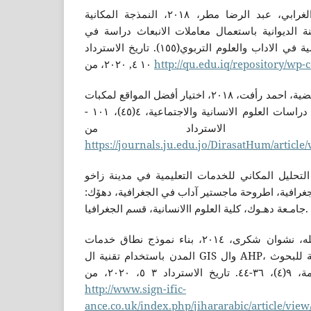
الشباني، إبراهيم ناجي و الغرابي، عبد الرضا مطر، ٢٠١٨، النمذجة المكانية
ة الديوانية باستعمال معاملات الانبعاث دراسة في
جغرافية البيئة، مجلة القادسية في الاداب والعلوم التربوي(١٥٥). تاريخ الاسترداد
١٠ ٤, ٢٠٢٠، من
http://qu.edu.iq/repository/wp-
شتية، ضرغام عبدالطيف و غضية، احمد رأفت، ٢٠١٨، اختيار أفضل المواقع لمكبات
النفايات في الضفة الغربية، دراسات العلوم الانسانية والاجتماعية، ٤(٤٥)، ١٠١ -
https://journals.ju.edu.jo/DirasatHum/article
ح، وسام يوسف،٢٠١٦، التحليل المكاني للخدمات التعليمية في مدينة زاخو
جغرافية، اطروحة ماجستير آداب في الجغرافية، دهۆك
جامـعة دهـوك، كلية العلوم االانسانية، قسم الجغرافيا.
عزيز، روستم سلام و عبدالله، نشوان شكرى، ٢٠١٤، بناء نموذج نطاق خدمات
المدن باستخدام تقنية ال GIS وال AHP، كوالا لاممپور: المجلة الدولية للبحوث
، ٢٠٢٠، من
http://www.sign-ific-
ance.co.uk/index.php/jihararabic/article/view