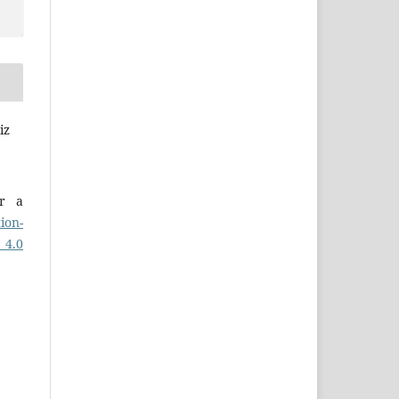
iz
er a
ion-
 4.0