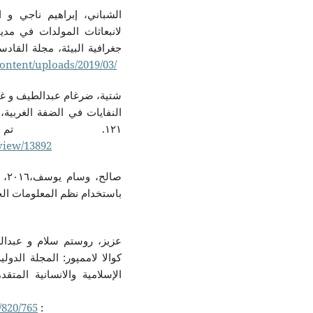
لانبعاثات المولدات في مدين
content/uploads/2019/03/
١٢١. تم الاسترداد من
/view/13892
صال
باستخدام نظم المعلومات ال:
الإسلامية والانسانية المتقدمة، ٩(٤)، ٣٦-٤٤. تاريخ الاسترداد ٣ ٥
/820/765
: