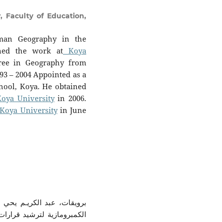
 Faculty of Education,
uman Geography in the
ned the work at
Koya
ree in Geography from
993 – 2004 Appointed as a
chool, Koya. He obtained
Koya University
in 2006.
Koya University
in June
الكمبرومازية لترشيد قرارات 