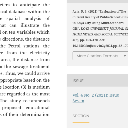
eters to anticipate the
ical database within the
Aziz, R. S. (2021) “Evaluation of The
Current Reality of Public-School Sites
e spatial analysis of
in Koya City Using Multi-Standard
at can illustrate the
GIS”,
KOYA UNIVERSITY JOURNAL O
d on ten variables which
HUMANITIES AND SOCIAL SCIENCE
e directions, the distance
4(2), pp. 163–170. doi:
e Petrol stations, the
10.14500/kujhss.v4n2y2021.pp163-170
e from the electricity
More Citation Formats
 area, the distance from
om the sewage treatment
s. Thus, we could arrive
t appropriate based on the
ISSUE
he location (3) is medium
 are regarded as the most
Vol. 4 No. 2 (2021): Issue
. The study recommends
Seven
 proposed educational
is of their determination
SECTION