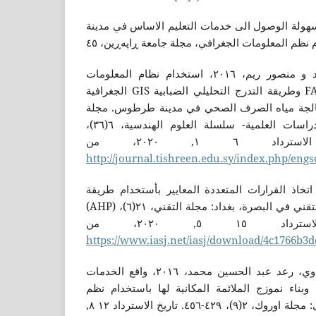
، روستم سلام، ٢٠١٧، سهولة الوصول الى خدمات التعليم الاساس في مدينة
عوض، عادل و وزان، أحمد و منصور ريم، ٢٠١٦، استخدام نظام المعلومات
الجغرافية GIS وطريقة التدرج التحليلي الضبابية FAHP من أجل اختيار المواقع
عالجة مياه الصرف الصحي في مدينة طرطوس. مجلة
جامعة تشرين للبحوث والدراسات العلمية- سلسلة العلوم الهندسية، ٦(٣٦)،
http://journal.tishreen.edu.sy/index.php/engs
شم، نايف هاشم، ٢٠٠٨، اتخاذ القرارات المتعددة المعايير بأستخدام طريقة
(AHP) دراسة تطبيقية في المعهد التقني في البصرة، بغداد: مجلة التقني، ٢١(٦)،
https://www.iasj.net/iasj/download/4c1766b3
والي، عقيل كاظم و الغريباوي، رعد عبد الحسين محمد، ٢٠١٦، واقع الخدمات
 وبناء نموزج الملائمة المكانية لها باستخدام نظم
المعلومات الجغرافية، المثنى: مجلة اوروك، ٢(٩)، ٤٢٩-٤٥٦. تاريخ الاسترداد ١٢ ٨,