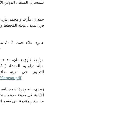
بتلمسان، الملتقى الدولي ا،
في المدن. مجلة المخطط والتنمية، ١(١٦)، ٧٩-٩٦. تاريخ الاسترد
حمود،
ماجستير، دمشق: كلية الهندسة المدنية، جامعة دمشق.
حوا
التعليمية في مدينة صا
%20hawat.pdf
الأهلية في مدينة جدة باستخ
ماجستير مقدمة الى قسم الجغر