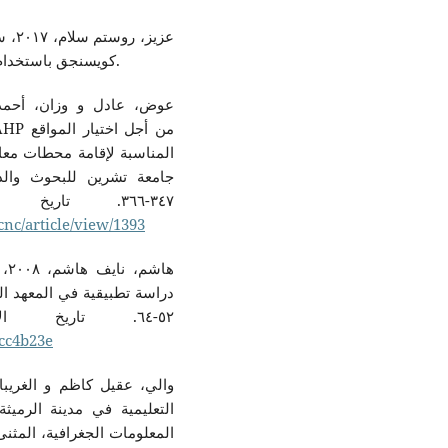
عزيز
كويسنجق باستخدام نظم المعلومات الجغرافي، مجلة جامعة ڕاپەڕين، ٤٥.
المناسبة لإقامة محطات م
٣٤٧-٣٦٦. تاريخ الاسترداد ٦ ١, ٢٠٢٠، من
cnc/article/view/1393
ها
٥٢-٦٤. تاريخ الاسترداد ١٥ ٥, ٢٠٢٠، من
dcc4b23e
التعليمية في مدينة الرميثة