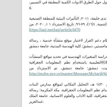
لاول حول الطرق الادوات الكمية المطبقة في التسيير
٥.
حمدان، مأرب و محمد علي، ندى خليفة، ٢٠١١، التأثيرات البيئية للمنطقة الصنبعية
اد ١ ١, ٢٠٢٠، من
https://iasj.net/iasj/article/4470
 علاء احمد، ٢٠١٢، نظام دعم القرار لاختيار موقع منشأة خدمية ، رسالة
ط، طارق غسان، ٢٠١٥، دراسة المتغيرات الهندسية في تحديد مواقع المنشآت
التعليمية باستخدام نظم المعلومات الجغرافية(GIS )حالة دراسية المنشآت
فيت، دمشق: جامعة دمشق، تم الاسترداد من
http://mohe.gov.sy/master/Message/Mc/tarik
زبيدي، الجوهرة احمد ناصر. ١٤٣٠ هـ، التحليل المكاني لمواقع مدارس البنات
دام نظم المعلومات الجغرافية. مكة المكرمة: رسالة
افية، كلية الاداب والعلوم الانسانية، جامعة الملك
عبدالعزيز.