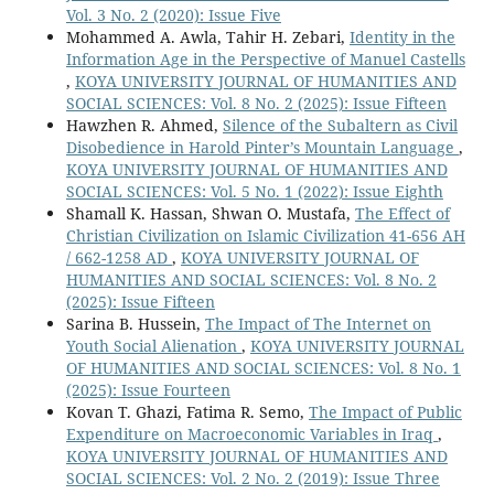
Vol. 3 No. 2 (2020): Issue Five
Mohammed A. Awla, Tahir H. Zebari,
Identity in the
Information Age in the Perspective of Manuel Castells
,
KOYA UNIVERSITY JOURNAL OF HUMANITIES AND
SOCIAL SCIENCES: Vol. 8 No. 2 (2025): Issue Fifteen
Hawzhen R. Ahmed,
Silence of the Subaltern as Civil
Disobedience in Harold Pinter’s Mountain Language
,
KOYA UNIVERSITY JOURNAL OF HUMANITIES AND
SOCIAL SCIENCES: Vol. 5 No. 1 (2022): Issue Eighth
Shamall K. Hassan, Shwan O. Mustafa,
The Effect of
Christian Civilization on Islamic Civilization 41-656 AH
/ 662-1258 AD
,
KOYA UNIVERSITY JOURNAL OF
HUMANITIES AND SOCIAL SCIENCES: Vol. 8 No. 2
(2025): Issue Fifteen
Sarina B. Hussein,
The Impact of The Internet on
Youth Social Alienation
,
KOYA UNIVERSITY JOURNAL
OF HUMANITIES AND SOCIAL SCIENCES: Vol. 8 No. 1
(2025): Issue Fourteen
Kovan T. Ghazi, Fatima R. Semo,
The Impact of Public
Expenditure on Macroeconomic Variables in Iraq
,
KOYA UNIVERSITY JOURNAL OF HUMANITIES AND
SOCIAL SCIENCES: Vol. 2 No. 2 (2019): Issue Three