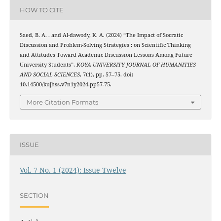
HOW TO CITE
Saed, B. A. . and Al-dawody, K. A. (2024) “The Impact of Socratic
Discussion and Problem-Solving Strategies : on Scientific Thinking
and Attitudes Toward Academic Discussion Lessons Among Future
University Students”,
KOYA UNIVERSITY JOURNAL OF HUMANITIES
AND SOCIAL SCIENCES
, 7(1), pp. 57–75. doi:
10.14500/kujhss.v7n1y2024.pp57-75.
More Citation Formats
ISSUE
Vol. 7 No. 1 (2024): Issue Twelve
SECTION