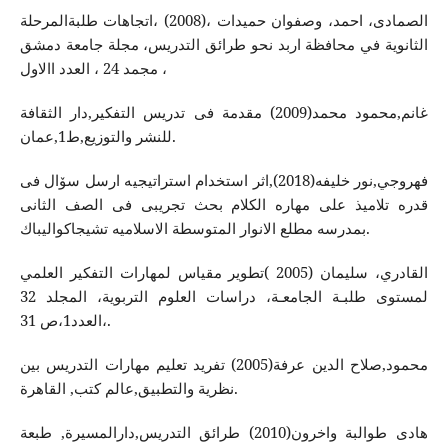
الصمادى، احمد، وصفوان حميدات ،(2008) ،اتجاهات طلبةالمرحلة
الثانوية في محافظة اربد نحو طرائق التدريس، مجلة جامعة دمشق
، مجمد 24 ، العدد االاول
غانم,محمود محمد(2009) مقدمة فى تدريس التفكير,دار الثقافة
للنشر والتوزيع,ط1,عمان.
فهروجي,نور خليفە(2018),اثر استخدام استراتيجيە ارسل سۆال فى
قدرە تلاميذ على مهارە الكلام بحث تجريبى فى الصف الثانى
بمدرسە مطلع الانوار المتوسطة الاسلاميە تشيجاكواليباك.
القادري، سليمان (2005 )تطوير مقياس لمهارات التفكير العلمي
لمستوى طلبـة الجامعـة، دراسات العلوم التربوية، المجلد 32
،العدد1،ص 31.
محمود,صلاح الدين عرفة(2005) تفريد تعليم مهارات التدريس بين
نظرية والتطبيق,عالم كتب, القاهرة.
هادى طوالبة واخرون(2010) طرائق التدريس,دارالمسيرة, طبعة