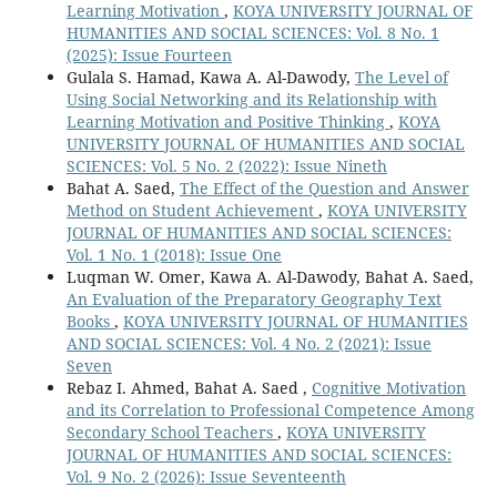
Learning Motivation
,
KOYA UNIVERSITY JOURNAL OF
HUMANITIES AND SOCIAL SCIENCES: Vol. 8 No. 1
(2025): Issue Fourteen
Gulala S. Hamad, Kawa A. Al-Dawody,
The Level of
Using Social Networking and its Relationship with
Learning Motivation and Positive Thinking
,
KOYA
UNIVERSITY JOURNAL OF HUMANITIES AND SOCIAL
SCIENCES: Vol. 5 No. 2 (2022): Issue Nineth
Bahat A. Saed,
The Effect of the Question and Answer
Method on Student Achievement
,
KOYA UNIVERSITY
JOURNAL OF HUMANITIES AND SOCIAL SCIENCES:
Vol. 1 No. 1 (2018): Issue One
Luqman W. Omer, Kawa A. Al-Dawody, Bahat A. Saed,
An Evaluation of the Preparatory Geography Text
Books
,
KOYA UNIVERSITY JOURNAL OF HUMANITIES
AND SOCIAL SCIENCES: Vol. 4 No. 2 (2021): Issue
Seven
Rebaz I. Ahmed, Bahat A. Saed ,
Cognitive Motivation
and its Correlation to Professional Competence Among
Secondary School Teachers
,
KOYA UNIVERSITY
JOURNAL OF HUMANITIES AND SOCIAL SCIENCES:
Vol. 9 No. 2 (2026): Issue Seventeenth