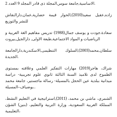
الاساسية,جامعة سومر,المجلة ذى قادر المجلد 9 العدد 2.
زادە,عقيل سعيد(2010),الحوار قيمة حضارية,عمان,دارالنقاش
للنشر والتوزيع
سعادة.جودت و يوسف جمال(1988) تدريس مفاهيم الغة العربية و
الرياضيات و المواد الاجتماعية,طبعة الاولى, دارالجيل,بيروت
سلطان,محمد(2003),السلوك التنظيمى,الاسكندرية,دارالجامعة
الجديدة.
شراك، هاجر(2019) مهارات التفكير العلمي وعلاقته بمستوى
الطموح لدى تلاميذ السنة الثالثة ثانوي علوم تجريبية- دراسة
ميدانية ببلدية عين الحجل بالمسيلة- رسالة ماجستير، جامعة محمد
بوضياف–المسيلة..
الشمري، ماشي بن محمد، (2011),استراتيجية في التعليم النشط،
المملكة العربية السعودية، وزارة التربية والتعليم، (بنين) الشؤن
التعليمية،