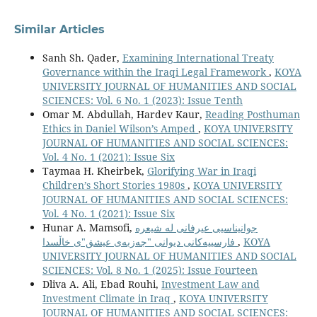
Similar Articles
Sanh Sh. Qader,
Examining International Treaty
Governance within the Iraqi Legal Framework
,
KOYA
UNIVERSITY JOURNAL OF HUMANITIES AND SOCIAL
SCIENCES: Vol. 6 No. 1 (2023): Issue Tenth
Omar M. Abdullah, Hardev Kaur,
Reading Posthuman
Ethics in Daniel Wilson’s Amped
,
KOYA UNIVERSITY
JOURNAL OF HUMANITIES AND SOCIAL SCIENCES:
Vol. 4 No. 1 (2021): Issue Six
Taymaa H. Kheirbek,
Glorifying War in Iraqi
Children’s Short Stories 1980s
,
KOYA UNIVERSITY
JOURNAL OF HUMANITIES AND SOCIAL SCIENCES:
Vol. 4 No. 1 (2021): Issue Six
Hunar A. Mamsofi,
جوانیناسیی عیرفانی لە شیعرە
فارسییەکانی دیوانی "جەزبەی عیشق"‌ی خاڵسدا
,
KOYA
UNIVERSITY JOURNAL OF HUMANITIES AND SOCIAL
SCIENCES: Vol. 8 No. 1 (2025): Issue Fourteen
Dliva A. Ali, Ebad Rouhi,
Investment Law and
Investment Climate in Iraq
,
KOYA UNIVERSITY
JOURNAL OF HUMANITIES AND SOCIAL SCIENCES: