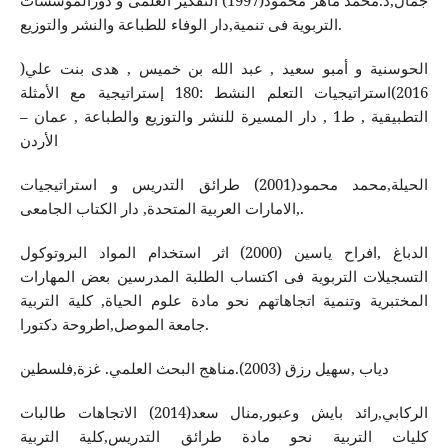
جمال,د.محمد ماهر محمود(1997) التفكير العلمى و دورالمؤسسات
التربوية فى تنمية,دار الوفاء للطباعة والنشر والتوزيع.
الحوسنية و أمبو سعيد , عبد الله بن خميس , هدى بنت علي(
2016)استراتيجيات التعلم النشط :180 إستراتيجية مع الأمثلة
التطبيقية , ط1 , دار المسيرة للنشر والتوزيع والطباعة , عمان –
الأردن
الحيلة,محمد محمود(2001) طرائق التدريس و استراتيجيات
,الامارات العربية المتحدة, دار الكتاب الجامعى.
الدباغ ,افراح ياسين (2000) اثر استخدام المواد البروتوكول
التسجيلات التربوية فى اكتساب الطلبة المدرسين بعض المهارات
المختبرية وتنمية اتجاهاتهم نحو مادة علوم الحياة, كلية التربية
جامعة الموصل,اطروحة دكتورا.
دياب ,سهيل رزق (2003).مناهج البحث العلمي. غزة,فلسطين
الركابي,رائد بايش وعبور,منال سعد(2014) الاتجاهات طالبات
كليات التربية نحو مادة طرائق التدريس,كلية التربية