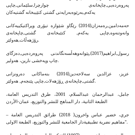
پەروەردەيى,چاپخانەى چوارچرا,سلێمانى,چاپى
يەكەم,بەرێوەبەرايەتى گشتى كتێيبخانە گشتيەكان
حەمەدامين,رەمەزان(2014) رێگاو شێوازە تيۆرى وپراكتيكييەكانى
وانەوتنەوە,چاپى يەكەم, كتێبخانەى گشتى,چاپخانەى
رۆژهەڵات,هەولێر.
رسول,ابراهيم(2017),پێوانەوهەڵسەنگاندنى پەروەردەيى,دەزگاى
چاپ وپەخشى نارين، هەولير.
عزيز، عزالدين سەلاحەدين(2014) بنەماكانى دەرونزانى
گشتى,چاپخانەى ڕۆژهەلات,چاپى پێنجەم, هەولێر.
جامل، عبدالرحمان عبدالسلام، 2001، طرق التدريس العامة،
الطبعة الثانية، دار المناهج للنشر والتوزيع، عمان-الأردن
جري، خضير عباس واخرون( 2018) طرائق التدريس العامة –
مفاهيم نضرية تطبيقيةدار الجامعية للنشر والتوزيع، الطبعة الاولى".