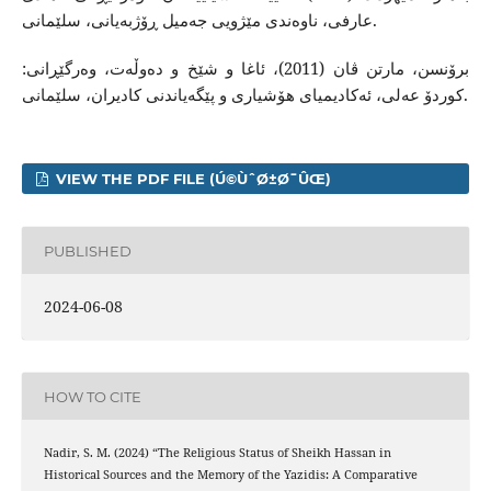
عارفى، ناوه‌ندى مێژويى جه‌ميل ڕۆژبه‌يانى، سلێمانى.
برۆنسن، مارتن ڤان (2011)، ئاغا و شێخ و ده‌وڵه‌ت، وه‌رگێڕانی:
كوردۆ عه‌لی، ئه‌كادیمیای هۆشیاری و پێگه‌یاندنی كادیران، سلێمانی.
VIEW THE PDF FILE (Ú©ÙˆØ±Ø¯ÛŒ)
PUBLISHED
2024-06-08
HOW TO CITE
Nadir, S. M. (2024) “The Religious Status of Sheikh Hassan in
Historical Sources and the Memory of the Yazidis: A Comparative