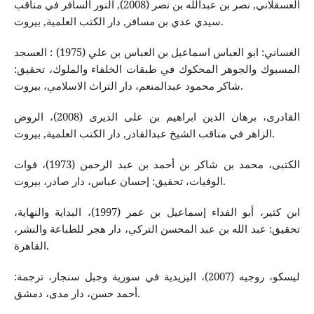
العسقلاني, نصر بن عبدالله بن نصر (2008), النور السافر في مناقب
سيدي عدي بن مسافر, دار الكتب العلمية, بيروت.
الغساني: ابو العباس اسماعيل بن العباس بن علي (1975) : العسجد
المسبوك والجوهر المحكوك في طبقات الخلفاء والملوك، تحقيق:
شاكر محمود عبدالمنعم، دار التراث الاسلامي، بيروت.
القادری، برهان الدین ابراهیم بن علی الدیری (2008)، الروض
الزاهر في مناقب الشيخ عبدالقادر, دار الكتب العلمية, بيروت.
الكتبی، محمد بن شاكر بن أحمد بن عبد الرحمن (1973)، فوات
الوفيات، تحقیق: إحسان عباس، دار صادر، بيروت.
ابن كثیر، أبو الفداء إسماعيل بن عمر (1997)، البداية والنهاية،
تحقيق: عبد الله بن عبد المحسن التركي، دار هجر للطباعة والنشر،
القاهرة.
ليسكو، روجيه (2007)،‌ اليزيدية في سورية وجبل سنجار، ترجمة:
أحمد حسن، دار مدى، دمشق.