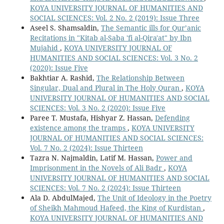
KOYA UNIVERSITY JOURNAL OF HUMANITIES AND
SOCIAL SCIENCES: Vol. 2 No. 2 (2019): Issue Three
Aseel S. Shamsaldin,
The Semantic ills for Qur’anic
Recitations in "Kitab al-Saba 'fi al-Qira'at" by Ibn
Mujahid
,
KOYA UNIVERSITY JOURNAL OF
HUMANITIES AND SOCIAL SCIENCES: Vol. 3 No. 2
(2020): Issue Five
Bakhtiar A. Rashid,
The Relationship Between
Singular, Dual and Plural in The Holy Quran
,
KOYA
UNIVERSITY JOURNAL OF HUMANITIES AND SOCIAL
SCIENCES: Vol. 3 No. 2 (2020): Issue Five
Paree T. Mustafa, Hishyar Z. Hassan,
Defending
existence among the tramps
,
KOYA UNIVERSITY
JOURNAL OF HUMANITIES AND SOCIAL SCIENCES:
Vol. 7 No. 2 (2024): Issue Thirteen
Tazra N. Najmaldin, Latif M. Hassan,
Power and
Imprisonment in the Novels of Ali Badr
,
KOYA
UNIVERSITY JOURNAL OF HUMANITIES AND SOCIAL
SCIENCES: Vol. 7 No. 2 (2024): Issue Thirteen
Ala D. AbdulMajed,
The Unit of Ideology in the Poetry
of Sheikh Mahmoud Hafeed, the King of Kurdistan
,
KOYA UNIVERSITY JOURNAL OF HUMANITIES AND