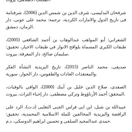
شرفخان البدلیسی، شرف الدين بن شمس الدين (2006)، شرفنامة
فی تاریخ الدول والامارات الكردیة، ترجمة: محمد علی عونی، دار
الزمان، دمشق.
الشعراني: أبو المواهب عبدالوهاب بن أحمد الشافعي (2005)،
طبقات الكبرى المسماة بلواقح الانوار في طبقات الاخيار، تحقيق:
سليمان صالح، دار المعرفة، بيروت.
صدیقی، محمد الناصر (2015)، تاریخ الیزیدیة النشأة الفكر
والمعتقدات العادات والطقوس، دار الحوار، سوریة.
الصفدی، صلاح الدين خليل بن أيبك (2000)، الوافي بالوفيات،
المحقق: أحمد الأرناؤوط وتركي مصطفى، دار إحياء التراث، بيروت.
عبیدالله‌ بن شبل، ابن ابی فراس الجبی التغلبی (د.ت)، الرد علی
الرافضة والیزیدیة المخالفین للملة الاسلامیة المحمدیة، تحقیق:
حمدی عبدالمجید السلفی و تحسین ابراهیم الدوسكی، د.م.