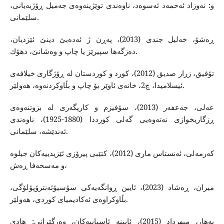
و: نه‌وزاد ئه‌حمه‌د ئه‌سوه‌د، ناوه‌ندی توێژینه‌وه‌ی جه‌میل ڕۆژبه‌یانی،
سلێمانی.
ڕه‌شۆ، خه‌لیل جندی (2013)، په‌ڕن ژ ئه‌ده‌بێ دینێ ئێزدیان،
ده‌زگه‌ها سپیرێز یا چاپ و وه‌شانێ، دهۆك.
تۆفیق، زرار صدیق (2012)، كورد و كوردستان له‌ ڕۆژگاری خیلافه‌ی
ئیسلامیدا، چ2، خانه‌ی ئاوێر بۆ چاپ و بڵاوكردنه‌وه‌، هه‌ولێر.
عه‌لی، جه‌عفه‌ر (2013)، سۆفیزم و كاریگه‌ری له‌ بزوتنه‌وه‌ی
ڕزگاریخوازی نه‌ته‌وه‌یی گه‌لی كورددا (1880-1925)، ناوه‌ندی
ئه‌ندێشه‌، سلێمانی.
كه‌رمه‌لی، ئه‌نستاس ماری (2012)، كتێبی پیرۆزی ئێزیدییه‌كان جیلوه‌
و مه‌سحه‌فا ڕه‌ش،
میران، ڕه‌شاد (2023)، ئایین ڕوانگه‌یه‌كی سۆسیۆئه‌نترۆپۆلۆگی،
بڵاوكراوه‌ی ئه‌كادیمیای كوردی، هه‌ولێر.
به‌هار، ميهرداد (2015)، ئايينه‌ ئاسياييه‌كان، وه‌رگێڕانى: هادى