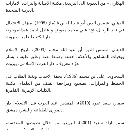
الهكاری – من العدویة الی الیزیدیة، مكتبة الاصالة والتراث، الامارات
العربیة المتحدة.
الذهبي، شمس الدين أبو عبد الله بن قَايْماز (1995)، ميزان الاعتدال
في نقد الرجال، تح: علي محمد معوض و عادل احمد عبدالموجود،
دار الكتب العلمية، بيروت.
الذهبی، شمس الدين أبو عبد الله محمد (2003)، تاريخ الإسلام
ووفيات المشاهير والأعلام، حققه وضبط نصه وعلق عليه: د بشار
عوّاد معروف، دار الغرب الإسلامي، بيروت.
السخاوى، علي بن محمد (1986)، تحفة الاحباب وبغية الطلاب في
الخطط والمزارات، تصحيح ومراجعة: لفيف من العلماء، مكتبة
الكليات الازهرية، القاهرة.
سمار، سعد عبود (2019)، المقدس عند العرب قبل الإسلام، دار
دیموزی للطباعة والنشر، دمشق.
سمو: ازاد سعيد (2001)، الیزیدیة من خلال نصوصها المقدسة،
المكتب الاسلامی، یروت.