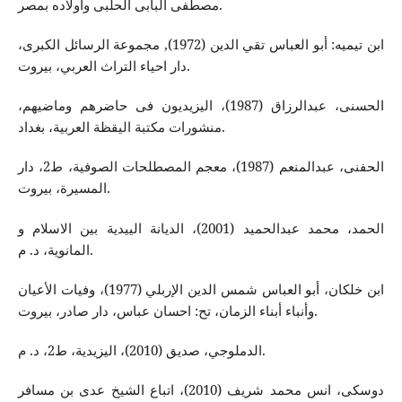
مصطفى البابى الحلبى واولاده‌ بمصر.
ابن تيميه‌: أبو العباس تقي الدين (1972), مجموعة الرسائل الكبرى،
دار احياء التراث العربي، بيروت.
الحسنی، عبدالرزاق (1987)، الیزیدیون فی حاضرهم وماضیهم،
منشورات مكتبة الیقظة العربیة، بغداد.
الحفنی، عبدالمنعم (1987)، معجم المصطلحات الصوفیة، ط2، دار
المسیرة، بیروت.
الحمد، محمد عبدالحمید (2001)، الدیانة الییدیة بین الاسلام و
المانویة، د. م.
ابن خلكان، أبو العباس شمس الدين الإربلي (1977)، وفيات الأعيان
وأنباء أبناء الزمان، تح: احسان عباس، دار صادر، بیروت.
الدملوجي، صديق (2010)، الیزیدیة، ط2، د. م.
دوسكی، انس محمد شریف (2010)، اتباع الشیخ عدی بن مسافر