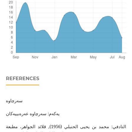
REFERENCES
یه‌كه‌م: سه‌رچاوه‌ عه‌ره‌بییه‌كان
التادفي: محمد بن يحيى الحنبلي (1956), قلائد الجواهر، مطبعة