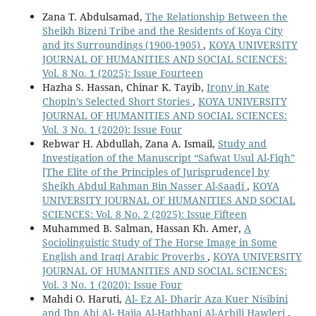
Zana T. Abdulsamad,
The Relationship Between the
Sheikh Bizeni Tribe and the Residents of Koya City
and its Surroundings (1900-1905)
,
KOYA UNIVERSITY
JOURNAL OF HUMANITIES AND SOCIAL SCIENCES:
Vol. 8 No. 1 (2025): Issue Fourteen
Hazha S. Hassan, Chinar K. Tayib,
Irony in Kate
Chopin’s Selected Short Stories
,
KOYA UNIVERSITY
JOURNAL OF HUMANITIES AND SOCIAL SCIENCES:
Vol. 3 No. 1 (2020): Issue Four
Rebwar H. Abdullah, Zana A. Ismail,
Study and
Investigation of the Manuscript “Safwat Usul Al-Fiqh”
[The Elite of the Principles of Jurisprudence] by
Sheikh Abdul Rahman Bin Nasser Al-Saadi
,
KOYA
UNIVERSITY JOURNAL OF HUMANITIES AND SOCIAL
SCIENCES: Vol. 8 No. 2 (2025): Issue Fifteen
Muhammed B. Salman, Hassan Kh. Amer,
A
Sociolinguistic Study of The Horse Image in Some
English and Iraqi Arabic Proverbs
,
KOYA UNIVERSITY
JOURNAL OF HUMANITIES AND SOCIAL SCIENCES:
Vol. 3 No. 1 (2020): Issue Four
Mahdi O. Haruti,
Al- Ez Al- Dharir Aza Kuer Nisibini
and Ibn Abi Al- Haija Al-Hathbani Al-Arbili Hawleri
,