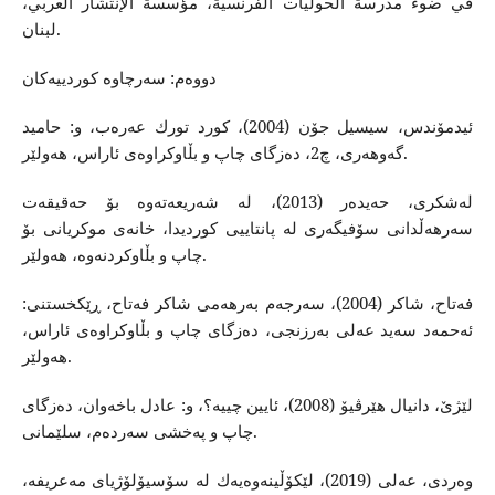
في ضوء مدرسة الحوليات الفرنسية، مؤسسة الإنتشار العربي،
لبنان.
دووه‌م: سه‌رچاوه‌ كوردییه‌كان
ئیدمۆندس، سیسیل جۆن (2004)، كورد تورك عه‌ره‌ب، و: حامید
گه‌وهه‌ری، چ2، ده‌زگای چاپ و بڵاوكراوه‌ی ئاراس، هه‌ولێر.
له‌شكری، حه‌یده‌ر (2013)، له‌ شه‌ریعه‌ته‌وه‌ بۆ حه‌قیقه‌ت
سه‌رهه‌ڵدانی سۆفیگه‌ری له‌ پانتاییی كوردیدا، خانه‌ی موكریانی بۆ
چاپ و بڵاوكردنه‌وه‌، هه‌ولێر.
فه‌تاح، شاكر (2004)، سه‌رجه‌م به‌رهه‌می شاكر فه‌تاح، ڕێكخستنی:
ئه‌حمه‌د سه‌ید عه‌لی به‌رزنجی، ده‌زگای چاپ و بڵاوكراوه‌ی ئاراس،
هه‌ولێر.
لێژێ، دانیال هێرڤیۆ (2008)، ئایین چییه‌؟، و: عادل باخه‌وان، ده‌زگای
چاپ و په‌خشی سه‌رده‌م، سلێمانی.
وه‌ردی، عه‌لی (2019)، لێكۆڵینه‌وه‌یه‌ك له‌ سۆسیۆلۆژیای مه‌عریفه‌،