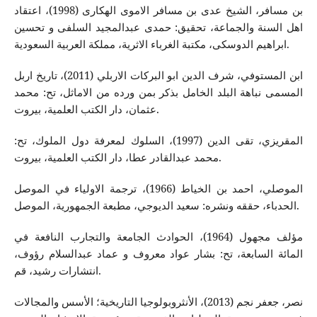
بن مسافر، الشیخ عدی بن مسافر الاموی الهكاری (1998)، اعتقاد
اهل السنة والجماعة، تحقیق: حمدی عبدالمجید السلفی و تحسین
ابراهیم الدوسكی، مكتبة الغرباء الاثریة، مملكة العربیة السعودیة.
ابن المستوفي، شرف الدين ابو البركات الاربلي (2011)، تاريخ اربل
المسمى نباهة البلد الخامل بذكر بمن ورده‌ من الاماثل، تح: محمد
عثمان، دار الكتب العلمية، بيروت.
المقريزي، تقی الدین (1997)، السلوك لمعرفة دول الملوك، تح:
محمد عبدالقادر عطا، دار الكتب العلمية، بيروت.
الموصلي، احمد بن الخياط (1966)، ترجمة الاولياء في الموصل
الحدباء، حققه‌ ونشره‌: سعيد الديوجي، مطبعة الجمهورية، الموصل.
مؤلف مجهول (1964)، الحوادث الجامعة والتجارب النافعة في
المائة السابعة، تح: بشار عواد معروف و عماد عبدالسلام رؤوف،
انتشارات رشيد، قم.
نصر، جعفر نجم (2013)، الأنثروبولوجيا التاريخية؛ الأسس والمجالات