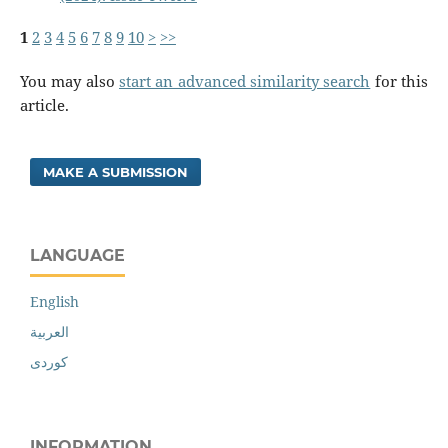
1
2
3
4
5
6
7
8
9
10
>
>>
You may also
start an advanced similarity search
for this
article.
MAKE A SUBMISSION
LANGUAGE
English
العربية
کوردی
INFORMATION