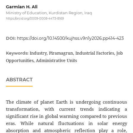
Garmian H. Ali
Ministry of Education, Kurdistan Region, Iraq
https://orcid.org/0009-0008-4473-8169
DOI:
https://doi.org/10.14500/kujhss.v9n1y2026.pp414-423
Industry, Piramagrun, Industrial Factories, Job
Keywords:
Opportunities, Administrative Units
ABSTRACT
The climate of planet Earth is undergoing continuous
transformation, with current trends indicating a
significant rise in global warming compared to previous
eras. While natural fluctuations in solar energy
absorption and atmospheric reflection play a role,