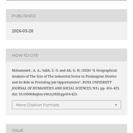
PUBLISHED
2026-03-20
HOW TO CITE
Mohammed , A. A., Salih, Z. O. and Ali, G. H. (2026) “A Geographical
Analysis of The Size of The Industrial Sector in Piramagrun District
and Its Role in Providing Job Opportunities”,
KOYA UNIVERSITY
JOURNAL OF HUMANITIES AND SOCIAL SCIENCES
, 9(1), pp. 414–423.
doi: 10.14500/kujhss.v9n1y2026.pp414-423.
More Citation Formats
ISSUE