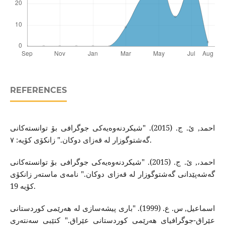
REFERENCES
احمد, ئ. ج. (2015). "شیکردنەوەیەکی جوگرافی بۆ توانستەکانی
گەشتوگوزار لە قەزای دوکان." زانکۆی کۆیە: ٧.
احمد،, ئ. ج. (2015). "شیکردنەوەیەکی جوگرافی بۆ توانستەکانی
گەشەپێدانی گەشتوگوزار لە قەزای دوکان." نامەی ماستەر زانکۆی
کۆیە 19.
اسماعیل, س. ع. (1999). "باری پیشەسازی لە هەرێمی کوردستانی
عێراق-جوگرافیای هەرێمی کوردستانی عێراق." کتێبی سەنتەری