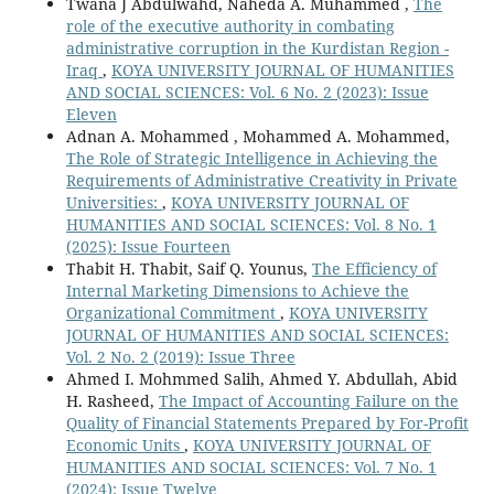
Twana J Abdulwahd, Naheda A. Muhammed ,
The
role of the executive authority in combating
administrative corruption in the Kurdistan Region -
Iraq
,
KOYA UNIVERSITY JOURNAL OF HUMANITIES
AND SOCIAL SCIENCES: Vol. 6 No. 2 (2023): Issue
Eleven
Adnan A. Mohammed , Mohammed A. Mohammed,
The Role of Strategic Intelligence in Achieving the
Requirements of Administrative Creativity in Private
Universities:
,
KOYA UNIVERSITY JOURNAL OF
HUMANITIES AND SOCIAL SCIENCES: Vol. 8 No. 1
(2025): Issue Fourteen
Thabit H. Thabit, Saif Q. Younus,
The Efficiency of
Internal Marketing Dimensions to Achieve the
Organizational Commitment
,
KOYA UNIVERSITY
JOURNAL OF HUMANITIES AND SOCIAL SCIENCES:
Vol. 2 No. 2 (2019): Issue Three
Ahmed I. Mohmmed Salih, Ahmed Y. Abdullah, Abid
H. Rasheed,
The Impact of Accounting Failure on the
Quality of Financial Statements Prepared by For-Profit
Economic Units
,
KOYA UNIVERSITY JOURNAL OF
HUMANITIES AND SOCIAL SCIENCES: Vol. 7 No. 1
(2024): Issue Twelve