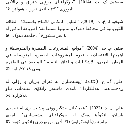
سەعید, ک. ت. (2014). "جوگرافیای مرۆیی عێراق و چالاکی
ئابووری." کتێبخانەی نارین - هەولێر: 18.
شیخو, ا. خ. ه. (2019). "التباین المکاني للانتاج واستهلاک الطاقة
الکهربائیة في محافظ دهوک و تنمیتها مستدامة." اطروحة الدکتوراە
( غێر منشورة ) ، جامعة دهوک: 66.
صقر, م. ف. (2004). "مواقع المشروعات الصغیرة والمتوسطة و
اهمیتها الاقتصادیة ، ندوة المشروعات الصغیرة المتوسطة في
الوطن العرىي، الاشکالیات و افاق التنمیة." المنعقد في القاهرة
یومي ١٨-٢٢ینایر: 22.
علی, گ. ح. (2023). "پیشەسازی لە قەزای بازیان و ڕۆڵی لە
ڕەخساندنی هەلیکاردا." نامەی ماستەر زانکۆی سلێمانی بڵاو
نەکراوە: 54.
علي, ن. د. (2022). "بنەماکانی جێگیربوونی پیشەسازی لە ناحیەی
بازیان، لێکۆڵینەوەیەک لە جوگرافیای پیشەسازی." نامەی
ماستەر(بڵاونەکراوە) فاکەڵتی پەروەردەی زانکۆی کۆیە: 67.