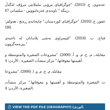
عەتەوی, ع. (2015). "جوگرافیای مرۆیی ململانێی مرۆڤ لەگەڵ
ژینگە " ناوەندی غەزەلنووس - سلێمانی 67.
غفور, ع. (2016). "جوگرافیای کوردستان." چاپخانەی ڕەنج ، هەولێر:
180.
فتاح, ب. (2024). "لێپسراوی بەشی پلاندانان لە ناحیەی
پیرەمەگروون."
مقابلة،, م. ح. م. و. أ. (2006). "مشروعات الصغیرة والمتوسطة و
أهیمتها معوقاتها." مرکز منشأت الصغیرة ، الأردن: 4.
مقابلە, م. ح. م. و. ا. (2006). "مشروعا
ت الصغیرة والمتوسطة و ‌أهمیتها و معوقاتها." مرکز منشأت
الصغیرة، الأردن: 4.
VIEW THE PDF FILE (GEOGRAPHY) (کوردی)