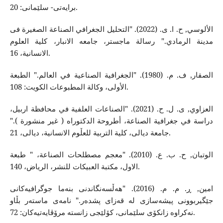
برایەتی- سلێمانی: 20.
الألوسي, ح. ا. ی. (2022). "التحلیل الجغرافي الصناعة الصغیرة فی
مدینة الرمادي." رسالة ماجستر، جامعە الانبار، کلیة العلوم
الانسانیة، 16.
الصقار, ف. م. (1980). "الجغرافیة الصناعیة في العالم." الطبعة
الأولی، وکالة المطبوعات الکویت: 108.
العزاوي, ی. ل. ح. (2021). "الصناعات العلفیة في محافظة اربیل،
دراسة في جغرافیة الصناعة، أطروحة الدکتوراە ( غیر منشورة )."
جامعة دیالی، کلیة التربیة للعڵوم الانسانیة، دیالی، 21.
الوتبان, ح. ب. ع. (2010). "معجم مصطلحات الصناعة، " طبعة
الاول، مکتبة العبیکات للنشر، الریاض، 140.
امین, ڕ. م. م. (2016). "هەڵسەنگاندنی بنەما جوگرافیەکانی
جێگیربوونی پیشەسازی لە قەزای پشدەر." نامەی ماستەر بڵاو
نەکراوە زانکۆی سلێمانی، کۆلێجی زانستە مرۆڤایەتیەکان: 72.