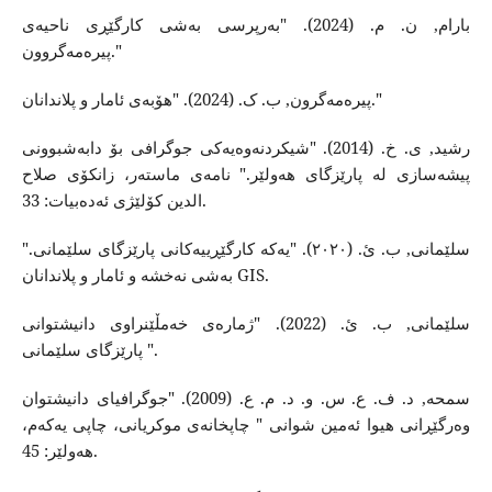
بارام, ن. م. (2024). "بەرپرسی بەشی کارگێڕی ناحیەی
پیرەمەگروون."
پیرەمەگرون, ب. ک. (2024). "هۆبەی ئامار و پلاندانان."
رشید, ی. خ. (2014). "شیکردنەوەیەکی جوگرافی بۆ دابەشبوونی
پیشەسازی لە پارێزگای هەولێر." نامەی ماستەر، زانکۆی صلاح
الدین کۆلێژی ئەدەبیات: 33.
سلێمانی, ب. ئ. (٢٠٢٠). "یەکە کارگێڕییەکانی پارێزگای سلێمانی."
بەشی نەخشە و ئامار و پلاندانان GIS.
سلێمانی, ب. ئ. (2022). "ژمارەی خەمڵێنراوی دانیشتوانی
پارێزگای سلێمانی ".
سمحە, د. ف. ع. س. و. د. م. ع. (2009). "جوگرافیای دانیشتوان
وەرگێڕانی هیوا ئەمین شوانی " چاپخانەی موکریانی، چاپی یەکەم،
هەولێر: 45.