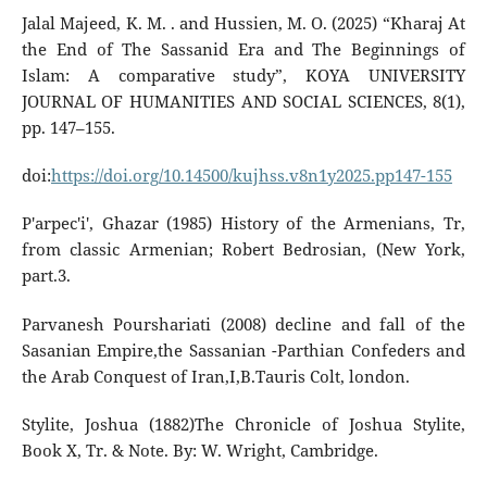
Jalal Majeed, K. M. . and Hussien, M. O. (2025) “Kharaj At
the End of The Sassanid Era and The Beginnings of
Islam: A comparative study”, KOYA UNIVERSITY
JOURNAL OF HUMANITIES AND SOCIAL SCIENCES, 8(1),
pp. 147–155.
doi:
https://doi.org/10.14500/kujhss.v8n1y2025.pp147-155
P'arpec'i', Ghazar (1985) History of the Armenians, Tr,
from classic Armenian; Robert Bedrosian, (New York,
part.3.
Parvanesh Pourshariati (2008) decline and fall of the
Sasanian Empire,the Sassanian -Parthian Confeders and
the Arab Conquest of Iran,I,B.Tauris Colt, london.
Stylite, Joshua (1882)The Chronicle of Joshua Stylite,
Book X, Tr. & Note. By: W. Wright, Cambridge.