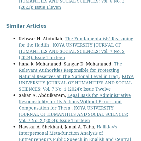
HUMANITIES AND SOCIAL SCIENCES: Vol. 6 No. 2
(2023): Issue Eleven
Similar Articles
Rebwar H. Abdullah,
The Fundamentalists’ Reasoning
for the Hadith
,
KOYA UNIVERSITY JOURNAL OF
HUMANITIES AND SOCIAL SCIENCES: Vol. 7 No. 2
(2024): Issue Thirteen
hana k. Mohammed, Sangar D. Mohammed,
The
Relevant Authorities Responsible for Protecting
Natural Reserves at The National Level in Iraq
,
KOYA
UNIVERSITY JOURNAL OF HUMANITIES AND SOCIAL
SCIENCES: Vol. 7 No. 1 (2024): Issue Twelve
Sakar A. Abdulkarem,
Legal Basis for Administrative
Responsibility for Its Actions Without Errors and
Compensation for Them
,
KOYA UNIVERSITY
JOURNAL OF HUMANITIES AND SOCIAL SCIENCES:
Vol. 7 No. 2 (2024): Issue Thirteen
Hawsar A. Shekhani, Jamal A. Taha,
Halliday’s
Interpersonal Meta-function Analysis of
Entrepreneur’s Public Speech in English and Central