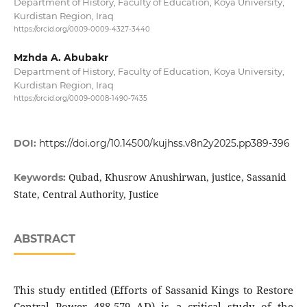
Department of History, Faculty of Education, Koya University,
Kurdistan Region, Iraq
https://orcid.org/0009-0009-4327-3440
Mzhda A. Abubakr
Department of History, Faculty of Education, Koya University,
Kurdistan Region, Iraq
https://orcid.org/0009-0008-1490-7435
DOI:
https://doi.org/10.14500/kujhss.v8n2y2025.pp389-396
Qubad, Khusrow Anushirwan, justice, Sassanid
Keywords:
State, Central Authority, Justice
ABSTRACT
This study entitled (Efforts of Sassanid Kings to Restore
Central Power 488-579 AD) is a critical study of the