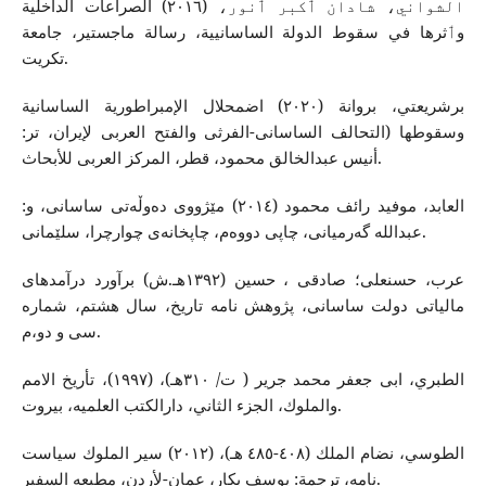
الشواني، شادان ٲكبر ٲنور، (٢٠١٦) الصراعات الداخلیة
وٲثرها في سقوط الدولة الساسانییة، رسالة ماجستیر، جامعة
تكریت.
برشریعتي، بروانة (٢٠٢٠) اضمحلال الإمبراطورية الساسانیة
وسقوطها (التحالف الساسانی-الفرثی والفتح العربی لإیران، تر:
أنیس عبدالخالق محمود، قطر، المرکز العربی للأبحاث.
العابد، موفید رائف محمود (٢٠١٤) مێژووی دەوڵەتی ساسانی، و:
عبدالله گەرمیانی، چاپی دووەم، چاپخانەی چوارچرا، سلێمانی.
عرب، حسنعلی؛ صادقی ، حسین (١٣٩٢هـ.ش) برآورد درآمدهای
مالیاتی دولت ساسانی، پژوهش نامه تاریخ، سال هشتم، شماره
سی و دو،م.
الطبري، ابی جعفر محمد جریر ( ت/ ۳۱۰هـ)، (١٩٩٧)، تأریخ الامم
والملوك، الجزء الثاني، دارالكتب العلمیه‌، بیروت.
الطوسي، نضام الملك (٤٠٨-٤٨٥ هـ)، (٢٠١٢) سير الملوك سیاست
نامە، ترجمة: یوسف بكار، عمان-لأردن، مطبعە السفیر.