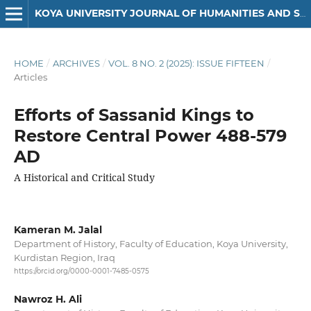
KOYA UNIVERSITY JOURNAL OF HUMANITIES AND SOCIAL SCIENCES
HOME
/
ARCHIVES
/
VOL. 8 NO. 2 (2025): ISSUE FIFTEEN
/
Articles
Efforts of Sassanid Kings to
Restore Central Power 488-579
AD
A Historical and Critical Study
Kameran M. Jalal
Department of History, Faculty of Education, Koya University,
Kurdistan Region, Iraq
https://orcid.org/0000-0001-7485-0575
Nawroz H. Ali