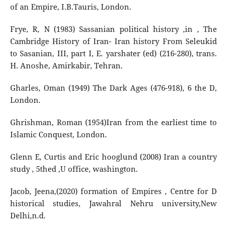
of an Empire, I.B.Tauris, London.
Frye, R, N (1983) Sassanian political history ,in , The
Cambridge History of Iran- Iran history From Seleukid
to Sasanian, III, part I, E. yarshater (ed) (216-280), trans.
H. Anoshe, Amirkabir, Tehran.
Gharles, Oman (1949) The Dark Ages (476-918), 6 the D,
London.
Ghrishman, Roman (1954)Iran from the earliest time to
Islamic Conquest, London.
Glenn E, Curtis and Eric hooglund (2008) Iran a country
study , 5thed ,U office, washington.
Jacob, Jeena,(2020) formation of Empires , Centre for D
historical studies, Jawahral Nehru university,New
Delhi,n.d.