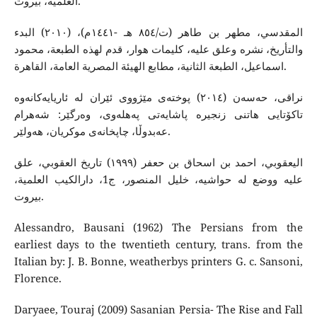
العلمیة، بیروت.
المقدسي، مطهر بن طاهر (ت/٨٥٤ هـ -١٤٤١م)، (٢٠١٠) البدء
والتأریخ، نشره وعلق علیه، كلیمات هوار، قدم لهذه الطبعة، محمود
اسماعیل، الطبعة الثانیة، مطابع الهیئة المصریة العامة، القاهرة.
نراقی، حەسەن (٢٠١٤) پوختەی مێژووی ئێران لە ئاریایەکانەوە
تاکۆتایی هاتنی زنجیرە پاشایەتی پەهلەوی، وەرگێر: شەهرام
عەبدوڵا، چاپخانەی موکریان، هەولێر.
اليعقوبي، احمد بن اسحاق بن حعفر (١٩٩٩) تاريخ العقوبي، علق
عليه ووضع له حواشيه، خليل المنصور، ج1، دارالكيب العلمية،
بيروت.
Alessandro, Bausani (1962) The Persians from the
earliest days to the twentieth century, trans. from the
Italian by: J. B. Bonne, weatherbys printers G. c. Sansoni,
Florence.
Daryaee, Touraj (2009) Sasanian Persia- The Rise and Fall