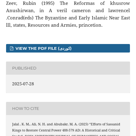
Zeev, Rubin (1995) The Reformas of khusrow
Anushirwan, in A veril cameron and lawrencel
.Conrad(eds) The Byzantine and Early Islamic Near East
lll, states, Resources and Armies, princetion.
VIEW THE PDF FILE (کوردی)
PUBLISHED
2025-07-28
HOW TO CITE
Jalal , K. M., Ali, N. H. and Abubakr, M. A. (2025) “Efforts of Sassanid
Kings to Restore Central Power 488-579 AD: A Historical and Critical