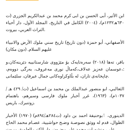
ابن الأثیر، أبی الحسن بن ابی كرم محمد بن عبدالكریم الجزری (ت
٦٣٠هـ١٢٣٢م)، (٢٠٠٤) الکامل في التاریخ، المجلد الأول، دار أحیاء
التراث العربي، بیروت.
الأصفهاني، أبو حمزة (دون تاریخ) تاريخ سني ملوك الأرض والانبياء
عليهم السلام. (دون مکان)
باقر، تەها (٢٠١٨) سەرەتایەک بۆ مێژووی شارستانییە دێرینەکان،و
:،عوسمان عەزیز عەلاف،کەماڵ نوری مەعروف، بەرگی دووەم،
چاپخانەی تاران، لە بڵاوکراوەکانی جمال عيرفان، سلێمانی.
الثعالبي، ابو منصور عبدالملك بن محمد بن اسماعیل (ت/ ٤٢٩ هـ /
١٠٣٧م)، (١٩٦٣)، غرر أخبار ملوك فارسی وسیرهم، باهتمام
زوتنبرك، باریس.
الدینوری، ٲبوحنیفة احمد بن داود (ت٢٨٤هـ/٨٩٤م) (١٩٧٠) الأخبار
الطوال، قدم له ووثق نصوصـة وضـح حواشییة، عصـام محمد الحاج
علی، منشورات محمد علی بیضـون، دار الكتب العلمیة، بیروت.