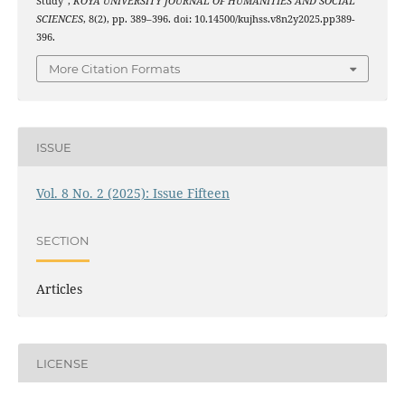
Study”,
KOYA UNIVERSITY JOURNAL OF HUMANITIES AND SOCIAL
SCIENCES
, 8(2), pp. 389–396. doi: 10.14500/kujhss.v8n2y2025.pp389-
396.
More Citation Formats
ISSUE
Vol. 8 No. 2 (2025): Issue Fifteen
SECTION
Articles
LICENSE