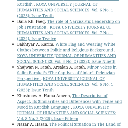
Kurdish
,
KOYA UNIVERSITY JOURNAL OF
HUMANITIES AND SOCIAL SCIENCES: Vol. 6 No. 1
(2023): Issue Tenth
Dalia Kh. Faeq,
The role of Narcissistic Leadership on
Job Frustration
,
KOYA UNIVERSITY JOURNAL OF
HUMANITIES AND SOCIAL SCIENCES: Vol. 7 No. 1
(2024): Issue Twelve
Bakhtyar A. Karim,
White Flag and Wearing White
Clothes between Politic and Religious Background
,
KOYA UNIVERSITY JOURNAL OF HUMANITIES AND
SOCIAL SCIENCES: Vol. 5 No. 2 (2022): Issue Nineth
Shajwan N. Fatah, Arsalan A. Fatah,
Minor Voices in
Salim Barakat’s “The Captives of Sinjar”: Deleuzian
Perspective
,
KOYA UNIVERSITY JOURNAL OF
HUMANITIES AND SOCIAL SCIENCES: Vol. 6 No. 1
(2023): Issue Tenth
Khoshnaw A. Hama Ameen,
The Descriptive of
Aspect, Its Similarities and Differences with Tense and
Mood in Kurdish Language
,
KOYA UNIVERSITY
JOURNAL OF HUMANITIES AND SOCIAL SCIENCES:
Vol. 8 No. 2 (2025): Issue Fifteen
Nazar A. Hasan,
The Political Situation in The Land of