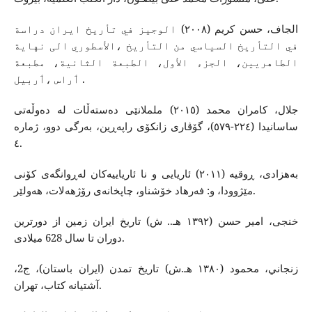
الجاف، حسن کریم (۲۰۰۸) الوجیز في تأریخ ایران دراسة
في التأریخ السیاسي من التأریخ ،الأسطوري الی نهایة
الطاهریین، الجزء الأول، الطبعة الثانیة، مطبعة
ٲراس ،ٲربیل .
جلال، کامران محمد (٢٠١٥) ململانێی دەستەڵات لە دەوڵەتی
ساسانیدا (٢٢٤-٥٧٩)، گۆڤاری زانکۆی راپەڕین، بەرگی دوو، ژمارە
٤.
به‌هزادی، ڕوقیه‌ (٢٠١١) ئاریایی و نا ئاریاییه‌كان له‌ڕوانگه‌ی كۆنی
مێژوودا، و: فه‌رهاد خۆشناو، چاپخانه‌ی رۆژهه‌لات، هه‌ولێر.
خنجى، امير حسن (١٣٩٢ هـ.. ش) تاريخ ايران زمين از دورترين
دوران تا سال 628 ميلادى.
زنجاني، محمود (١٣٨٠ هـ.ش) تاريخ تمدن (ايران باستان)، ج2،
آشتيانه كتاب، تهران.