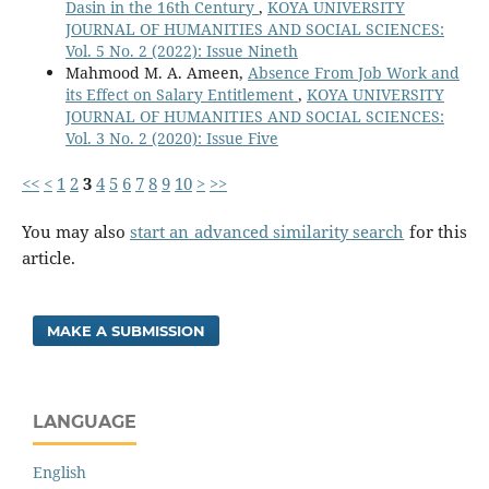
Dasin in the 16th Century
,
KOYA UNIVERSITY
JOURNAL OF HUMANITIES AND SOCIAL SCIENCES:
Vol. 5 No. 2 (2022): Issue Nineth
Mahmood M. A. Ameen,
Absence From Job Work and
its Effect on Salary Entitlement
,
KOYA UNIVERSITY
JOURNAL OF HUMANITIES AND SOCIAL SCIENCES:
Vol. 3 No. 2 (2020): Issue Five
<<
<
1
2
3
4
5
6
7
8
9
10
>
>>
You may also
start an advanced similarity search
for this
article.
MAKE A SUBMISSION
LANGUAGE
English