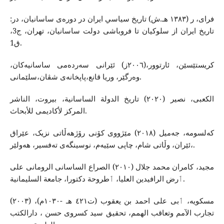
فراى، ر (١٣٨٣ هـ.ش) تاريخ سياسي ايران در دورەى ساسانيان، در:
تاريخ ايران از سلوكيان تا فروباشى دولت ساسانيان، تهران، ج3،
ق1.
کریستێسێن، ئارتوور،(٢٠٠٦ز) ئێرانی سەردەمی ساسانیەکان،
وەرگێر، وریا قانع،پاپخانەی شڤان،سلێمانی.
الكعبی، نصیر (٢٠٢٠) تاریخ الدولة الساسانیة، بیروت، الناشر
المركز لأكادیمی للأبحاث.
کەلسومە، جەمیل (٢٠١٨) مێژووی کۆنی رۆژهەڵاتی نزیک، عێراق
،ئێران، وڵاتی شام، چاپی سێیەم، نوسینگەی تەفسیر، هەولێر.
مجید، كامران محمد جلال (٢٠١٠) الصراع الساسانی الرومانی علی
ٲرض الرافیدین العلیا، ٲطروحة دكتورا، جامعة السلیمانیة.
مسکویە، ٲبی علی احمد بن یعقوب (ت٤٢١ هـ -١٠٣٠م)، (٢٠٠٣)
تجارب الآمم وتعاقب الهمم، تحقيق سید كسروی حسن ، دارالكتب